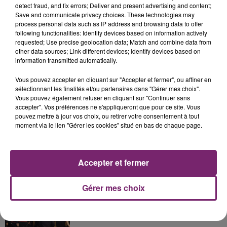
detect fraud, and fix errors; Deliver and present advertising and content;
Save and communicate privacy choices. These technologies may
process personal data such as IP address and browsing data to offer
following functionalities: Identify devices based on information actively
requested; Use precise geolocation data; Match and combine data from
La Bulle - Guinguette éphémère
other data sources; Link different devices; Identify devices based on
information transmitted automatically.
de Frelinghien !
Vous pouvez accepter en cliquant sur "Accepter et fermer", ou affiner en
sélectionnant les finalités et/ou partenaires dans "Gérer mes choix".
Vous pouvez également refuser en cliquant sur "Continuer sans
accepter". Vos préférences ne s'appliqueront que pour ce site. Vous
pouvez mettre à jour vos choix, ou retirer votre consentement à tout
éclipse solaire du 12 Août 2026
moment via le lien "Gérer les cookies" situé en bas de chaque page.
Accepter et fermer
158 pompiers de la région sont
Gérer mes choix
partis hier soir pour la Gironde