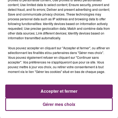
content; Use limited data to select content; Ensure security, prevent and
detect fraud, and fix errors; Deliver and present advertising and content;
Save and communicate privacy choices. These technologies may
process personal data such as IP address and browsing data to offer
following functionalities: Identify devices based on information actively
requested; Use precise geolocation data; Match and combine data from
other data sources; Link different devices; Identify devices based on
information transmitted automatically.
La Bulle - Guinguette éphémère
de Frelinghien !
Vous pouvez accepter en cliquant sur "Accepter et fermer", ou affiner en
sélectionnant les finalités et/ou partenaires dans "Gérer mes choix".
Vous pouvez également refuser en cliquant sur "Continuer sans
accepter". Vos préférences ne s'appliqueront que pour ce site. Vous
pouvez mettre à jour vos choix, ou retirer votre consentement à tout
moment via le lien "Gérer les cookies" situé en bas de chaque page.
éclipse solaire du 12 Août 2026
Accepter et fermer
Gérer mes choix
158 pompiers de la région sont
partis hier soir pour la Gironde