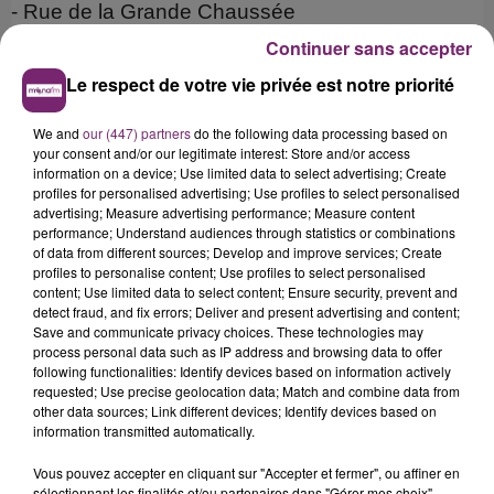
- Rue de la Grande Chaussée
- Rue Lepellettier
Continuer sans accepter
- Rue Basse
Le respect de votre vie privée est notre priorité
- Rue du Curé Saint Etienne
- Rue Esquermoise
We and
our (447) partners
do the following data processing based on
your consent and/or our legitimate interest: Store and/or access
- Rue des Poissonceaux
information on a device; Use limited data to select advertising; Create
profiles for personalised advertising; Use profiles to select personalised
- Rue du Cirque
advertising; Measure advertising performance; Measure content
- Rue Bartholomé Masurel
performance; Understand audiences through statistics or combinations
of data from different sources; Develop and improve services; Create
- Rue Thiers (de la rue de la Chambre des
profiles to personalise content; Use profiles to select personalised
Comptes à la rue Esquermoise)
content; Use limited data to select content; Ensure security, prevent and
detect fraud, and fix errors; Deliver and present advertising and content;
- Rue Jean Jacques Rousseau
Save and communicate privacy choices. These technologies may
- Rue Doudin
process personal data such as IP address and browsing data to offer
following functionalities: Identify devices based on information actively
- Rue des Trois Mollettes
requested; Use precise geolocation data; Match and combine data from
- Rue de Weppes
other data sources; Link different devices; Identify devices based on
information transmitted automatically.
- Rue Royale (entre la rue Léonard Danel et la rue
Esquermoise)
Vous pouvez accepter en cliquant sur "Accepter et fermer", ou affiner en
sélectionnant les finalités et/ou partenaires dans "Gérer mes choix".