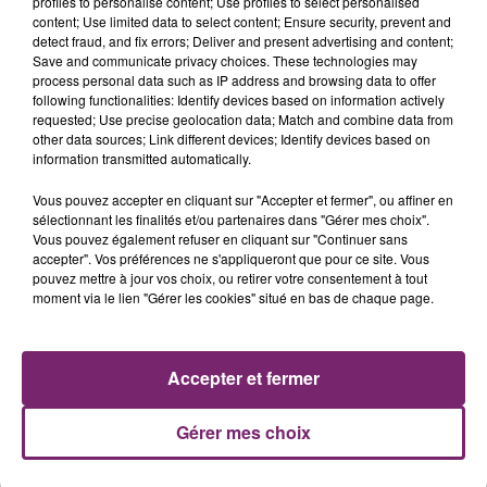
profiles to personalise content; Use profiles to select personalised
content; Use limited data to select content; Ensure security, prevent and
detect fraud, and fix errors; Deliver and present advertising and content;
Save and communicate privacy choices. These technologies may
process personal data such as IP address and browsing data to offer
following functionalities: Identify devices based on information actively
requested; Use precise geolocation data; Match and combine data from
other data sources; Link different devices; Identify devices based on
information transmitted automatically.
La Bulle - Guinguette éphémère
de Frelinghien !
Vous pouvez accepter en cliquant sur "Accepter et fermer", ou affiner en
sélectionnant les finalités et/ou partenaires dans "Gérer mes choix".
Vous pouvez également refuser en cliquant sur "Continuer sans
accepter". Vos préférences ne s'appliqueront que pour ce site. Vous
pouvez mettre à jour vos choix, ou retirer votre consentement à tout
moment via le lien "Gérer les cookies" situé en bas de chaque page.
éclipse solaire du 12 Août 2026
Accepter et fermer
Gérer mes choix
158 pompiers de la région sont
partis hier soir pour la Gironde