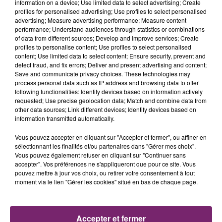
information on a device; Use limited data to select advertising; Create
appréciées.
profiles for personalised advertising; Use profiles to select personalised
advertising; Measure advertising performance; Measure content
⇒
Le permis B serait un plus !
performance; Understand audiences through statistics or combinations
of data from different sources; Develop and improve services; Create
Type d'emploi :
Temps partiel - 20h/semaine - CDD
profiles to personalise content; Use profiles to select personalised
de 3 mois
(évolutif vers un CDI)
.
content; Use limited data to select content; Ensure security, prevent and
detect fraud, and fix errors; Deliver and present advertising and content;
Pour plus d'informations et postuler :
Rendez-vous
Save and communicate privacy choices. These technologies may
process personal data such as IP address and browsing data to offer
sur le site Internet
fr.indeed.com
.
following functionalities: Identify devices based on information actively
requested; Use precise geolocation data; Match and combine data from
other data sources; Link different devices; Identify devices based on
information transmitted automatically.
Vous pouvez accepter en cliquant sur "Accepter et fermer", ou affiner en
sélectionnant les finalités et/ou partenaires dans "Gérer mes choix".
Vous pouvez également refuser en cliquant sur "Continuer sans
accepter". Vos préférences ne s'appliqueront que pour ce site. Vous
La Bulle - Guinguette éphémère
pouvez mettre à jour vos choix, ou retirer votre consentement à tout
de Frelinghien !
moment via le lien "Gérer les cookies" situé en bas de chaque page.
Accepter et fermer