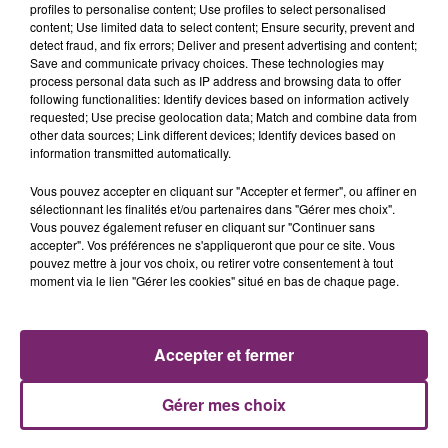
profiles to personalise content; Use profiles to select personalised
content; Use limited data to select content; Ensure security, prevent and
detect fraud, and fix errors; Deliver and present advertising and content;
Save and communicate privacy choices. These technologies may
process personal data such as IP address and browsing data to offer
following functionalities: Identify devices based on information actively
requested; Use precise geolocation data; Match and combine data from
other data sources; Link different devices; Identify devices based on
information transmitted automatically.
La Bulle - Guinguette éphémère
de Frelinghien !
Vous pouvez accepter en cliquant sur "Accepter et fermer", ou affiner en
sélectionnant les finalités et/ou partenaires dans "Gérer mes choix".
Vous pouvez également refuser en cliquant sur "Continuer sans
accepter". Vos préférences ne s'appliqueront que pour ce site. Vous
pouvez mettre à jour vos choix, ou retirer votre consentement à tout
moment via le lien "Gérer les cookies" situé en bas de chaque page.
éclipse solaire du 12 Août 2026
Accepter et fermer
Gérer mes choix
158 pompiers de la région sont