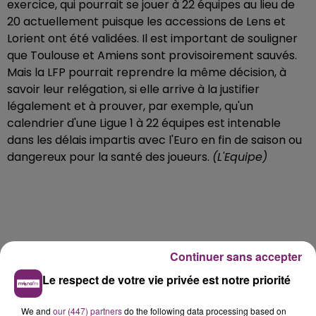
exercice, qui pourrait se jouer à 22 équipes au lieu de
20 actuellement puisque les accessions de Lens et
Lorient ont été validées. Il est important de souligner
que Toulouse et Amiens sont provisoirement sauvés.
Mais la LFP pourrait reprendre la même décision, à
savoir leur relégation, si elle arrive à la justifier
légalement et à prouver, par exemple, qu'un
calendrier d'une Ligue 1 à 22 équipes est intenable
dans les délais impartis avec l'Euro en fin de saison ou
dangereux pour la santé des joueurs.
(L'Equipe)
Continuer sans accepter
Le respect de votre vie privée est notre priorité
We and
our (447) partners
do the following data processing based on