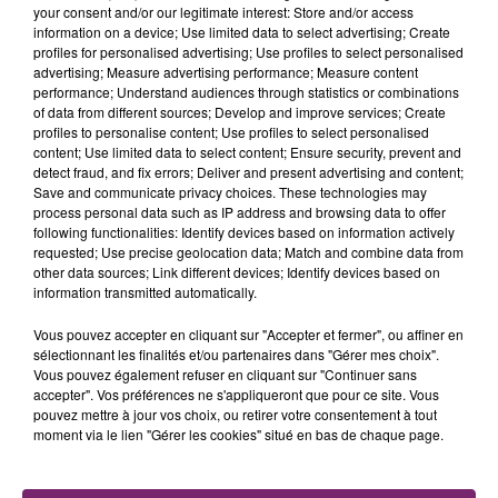
your consent and/or our legitimate interest: Store and/or access
information on a device; Use limited data to select advertising; Create
profiles for personalised advertising; Use profiles to select personalised
advertising; Measure advertising performance; Measure content
performance; Understand audiences through statistics or combinations
of data from different sources; Develop and improve services; Create
profiles to personalise content; Use profiles to select personalised
content; Use limited data to select content; Ensure security, prevent and
detect fraud, and fix errors; Deliver and present advertising and content;
Save and communicate privacy choices. These technologies may
process personal data such as IP address and browsing data to offer
following functionalities: Identify devices based on information actively
requested; Use precise geolocation data; Match and combine data from
other data sources; Link different devices; Identify devices based on
information transmitted automatically.
Vous pouvez accepter en cliquant sur "Accepter et fermer", ou affiner en
sélectionnant les finalités et/ou partenaires dans "Gérer mes choix".
Vous pouvez également refuser en cliquant sur "Continuer sans
accepter". Vos préférences ne s'appliqueront que pour ce site. Vous
pouvez mettre à jour vos choix, ou retirer votre consentement à tout
La Bulle - Guinguette éphémère
moment via le lien "Gérer les cookies" situé en bas de chaque page.
de Frelinghien !