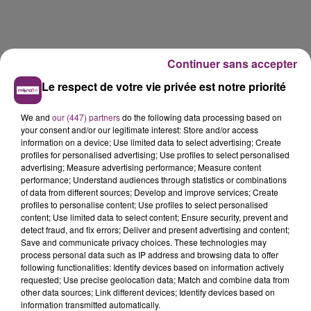
Continuer sans accepter
Le respect de votre vie privée est notre priorité
We and
our (447) partners
do the following data processing based on
your consent and/or our legitimate interest: Store and/or access
information on a device; Use limited data to select advertising; Create
profiles for personalised advertising; Use profiles to select personalised
advertising; Measure advertising performance; Measure content
performance; Understand audiences through statistics or combinations
of data from different sources; Develop and improve services; Create
La Bulle - Guinguette éphémère
profiles to personalise content; Use profiles to select personalised
content; Use limited data to select content; Ensure security, prevent and
de Frelinghien !
detect fraud, and fix errors; Deliver and present advertising and content;
Save and communicate privacy choices. These technologies may
process personal data such as IP address and browsing data to offer
following functionalities: Identify devices based on information actively
requested; Use precise geolocation data; Match and combine data from
other data sources; Link different devices; Identify devices based on
éclipse solaire du 12 Août 2026
information transmitted automatically.