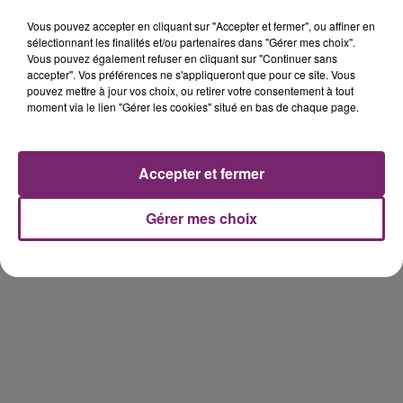
Vous pouvez accepter en cliquant sur "Accepter et fermer", ou affiner en
sélectionnant les finalités et/ou partenaires dans "Gérer mes choix".
Vous pouvez également refuser en cliquant sur "Continuer sans
accepter". Vos préférences ne s'appliqueront que pour ce site. Vous
pouvez mettre à jour vos choix, ou retirer votre consentement à tout
158 pompiers de la région sont
moment via le lien "Gérer les cookies" situé en bas de chaque page.
partis hier soir pour la Gironde
Accepter et fermer
Gérer mes choix