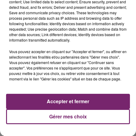
content; Use limited data to select content; Ensure security, prevent and
detect fraud, and fix errors; Deliver and present advertising and content;
Save and communicate privacy choices. These technologies may
process personal data such as IP address and browsing data to offer
following functionalities: Identify devices based on information actively
requested; Use precise geolocation data; Match and combine data from
other data sources; Link different devices; Identify devices based on
La Bulle - Guinguette éphémère
information transmitted automatically.
de Frelinghien !
Vous pouvez accepter en cliquant sur "Accepter et fermer", ou affiner en
sélectionnant les finalités et/ou partenaires dans "Gérer mes choix".
Vous pouvez également refuser en cliquant sur "Continuer sans
accepter". Vos préférences ne s'appliqueront que pour ce site. Vous
pouvez mettre à jour vos choix, ou retirer votre consentement à tout
éclipse solaire du 12 Août 2026
moment via le lien "Gérer les cookies" situé en bas de chaque page.
Accepter et fermer
Gérer mes choix
158 pompiers de la région sont
partis hier soir pour la Gironde