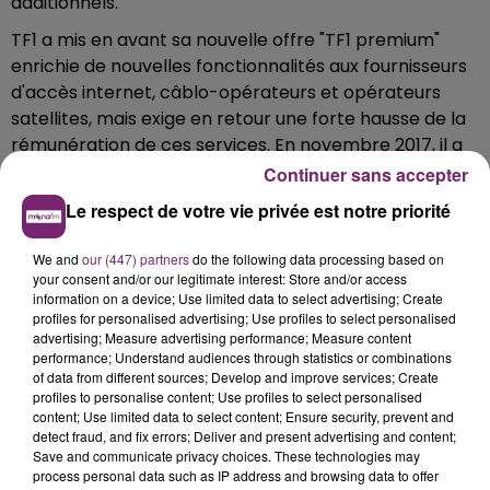
additionnels.
TF1 a mis en avant sa nouvelle offre "TF1 premium"
enrichie de nouvelles fonctionnalités aux fournisseurs
d'accès internet, câblo-opérateurs et opérateurs
satellites, mais exige en retour une forte hausse de la
rémunération de ces services. En novembre 2017, il a
signé un premier accord avec l'opérateur Altice-SFR.
Continuer sans accepter
Fin janvier, il a passé un accord comparable avec
Le respect de votre vie privée est notre priorité
Bouygues Telecom, les deux entreprises appartenant
au groupe Bouygues. Avec Iliad, maison mère de Free,
We and
our (447) partners
do the following data processing based on
your consent and/or our legitimate interest: Store and/or access
TF1 dispose d'un délai un peu plus long pour négocier.
information on a device; Use limited data to select advertising; Create
profiles for personalised advertising; Use profiles to select personalised
advertising; Measure advertising performance; Measure content
performance; Understand audiences through statistics or combinations
of data from different sources; Develop and improve services; Create
profiles to personalise content; Use profiles to select personalised
content; Use limited data to select content; Ensure security, prevent and
detect fraud, and fix errors; Deliver and present advertising and content;
Save and communicate privacy choices. These technologies may
process personal data such as IP address and browsing data to offer