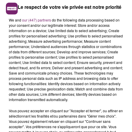
Le respect de votre vie privée est notre priorité
We and
our (447) partners
do the following data processing based on
your consent and/or our legitimate interest: Store and/or access
information on a device; Use limited data to select advertising; Create
profiles for personalised advertising; Use profiles to select personalised
advertising; Measure advertising performance; Measure content
performance; Understand audiences through statistics or combinations
of data from different sources; Develop and improve services; Create
profiles to personalise content; Use profiles to select personalised
content; Use limited data to select content; Ensure security, prevent and
detect fraud, and fix errors; Deliver and present advertising and content;
Save and communicate privacy choices. These technologies may
process personal data such as IP address and browsing data to offer
following functionalities: Identify devices based on information actively
requested; Use precise geolocation data; Match and combine data from
other data sources; Link different devices; Identify devices based on
information transmitted automatically.
Vous pouvez accepter en cliquant sur "Accepter et fermer", ou affiner en
sélectionnant les finalités et/ou partenaires dans "Gérer mes choix".
Vous pouvez également refuser en cliquant sur "Continuer sans
accepter". Vos préférences ne s'appliqueront que pour ce site. Vous
pouvez mettre à jour vos choix, ou retirer votre consentement à tout