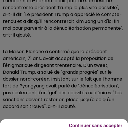
e leader nord-coréen "a fait part de son désir de
rencontrer le président Trump le plus vite possible",
a-t-il dit. "Le président Trump a apprécié le compte-
rendu et a dit qu'il rencontrerait Kim Jong Un d'ici fin
mai pour parvenir à la dénucléarisation permanente",
a-t-il ajouté.
La Maison Blanche a confirmé que le président
américain, 71 ans, avait accepté la proposition de
l'énigmatique dirigeant trentenaire. D'un tweet,
Donald Trump, a salué de "grands progrès" sur le
dossier nord-coréen, insistant sur le fait que l'homme
fort de Pyongyang avait parlé de "dénucléarisation",
pas seulement d'un "gel" des activités nucléaires. "Les
sanctions doivent rester en place jusqu'à ce qu'un
accord soit trouvé", a-t-il ajouté.
Continuer sans accepter