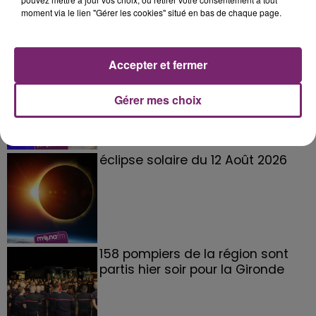
moment via le lien "Gérer les cookies" situé en bas de chaque page.
Accepter et fermer
La Bulle - Guinguette éphémère
de Frelinghien !
Gérer mes choix
éclipse solaire du 12 Août 2026
158 pompiers de la région sont
partis hier soir pour la Gironde