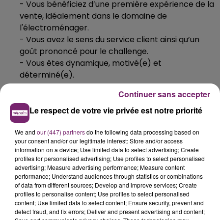
- Vous bénéficiez d’une première expérience de la
vente, idéalement dans le domaine de
l'électroménager.
- Vous avez le sens du service client ainsi qu’un
goût prononcé pour le challenge.
- Vous êtes dynamique, motivé(e) et
déterminé(e).
Type d'emploi :
Temps plein - 35h/semaine - CDD de
Continuer sans accepter
3 mois.
Le respect de votre vie privée est notre priorité
⇒
Ce poste est accessible aux personnes
reconnues "Travailleur Handicapé".
We and
our (447) partners
do the following data processing based on
your consent and/or our legitimate interest: Store and/or access
Pour plus d'informations et postuler :
Rendez-vous
information on a device; Use limited data to select advertising; Create
profiles for personalised advertising; Use profiles to select personalised
sur le site Internet
fr.indeed.com
.
advertising; Measure advertising performance; Measure content
performance; Understand audiences through statistics or combinations
of data from different sources; Develop and improve services; Create
profiles to personalise content; Use profiles to select personalised
content; Use limited data to select content; Ensure security, prevent and
detect fraud, and fix errors; Deliver and present advertising and content;