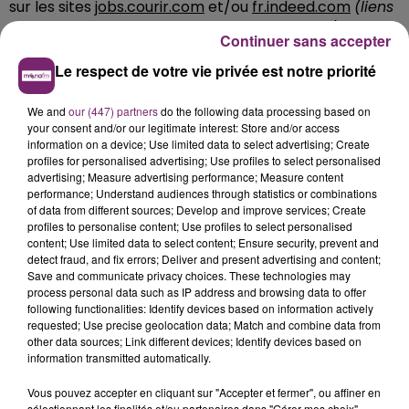
sur les sites
jobs.courir.com
et/ou
fr.indeed.com
(liens
cliquables menant directement à l'annonce)
.
Continuer sans accepter
Le respect de votre vie privée est notre priorité
We and
our (447) partners
do the following data processing based on
your consent and/or our legitimate interest: Store and/or access
information on a device; Use limited data to select advertising; Create
profiles for personalised advertising; Use profiles to select personalised
advertising; Measure advertising performance; Measure content
performance; Understand audiences through statistics or combinations
of data from different sources; Develop and improve services; Create
profiles to personalise content; Use profiles to select personalised
content; Use limited data to select content; Ensure security, prevent and
detect fraud, and fix errors; Deliver and present advertising and content;
Save and communicate privacy choices. These technologies may
process personal data such as IP address and browsing data to offer
following functionalities: Identify devices based on information actively
requested; Use precise geolocation data; Match and combine data from
other data sources; Link different devices; Identify devices based on
information transmitted automatically.
Vous pouvez accepter en cliquant sur "Accepter et fermer", ou affiner en
sélectionnant les finalités et/ou partenaires dans "Gérer mes choix".