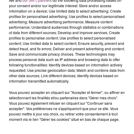
We and
our (447) partners
do the following data processing based on
your consent and/or our legitimate interest: Store and/or access
information on a device; Use limited data to select advertising; Create
profiles for personalised advertising; Use profiles to select personalised
advertising; Measure advertising performance; Measure content
performance; Understand audiences through statistics or combinations
of data from different sources; Develop and improve services; Create
profiles to personalise content; Use profiles to select personalised
content; Use limited data to select content; Ensure security, prevent and
detect fraud, and fix errors; Deliver and present advertising and content;
Save and communicate privacy choices. These technologies may
process personal data such as IP address and browsing data to offer
following functionalities: Identify devices based on information actively
requested; Use precise geolocation data; Match and combine data from
other data sources; Link different devices; Identify devices based on
information transmitted automatically.
Vous pouvez accepter en cliquant sur "Accepter et fermer", ou affiner en
sélectionnant les finalités et/ou partenaires dans "Gérer mes choix".
Vous pouvez également refuser en cliquant sur "Continuer sans
accepter". Vos préférences ne s'appliqueront que pour ce site. Vous
pouvez mettre à jour vos choix, ou retirer votre consentement à tout
moment via le lien "Gérer les cookies" situé en bas de chaque page.
La Bulle - Guinguette éphémère
de Frelinghien !