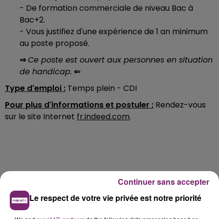
- De formation commerciale de niveau Bac à
Bac+2.
- Vous justifiez d'une expérience de 1 an minimum
au poste proposé.
⇒
Ce poste est ouvert aux personnes en situation
de handicap.
⇐
Type d'emploi :
Temps plein - CDI
Pour plus d'informations et postuler :
Rendez-vous
sur le site Internet
fr.indeed.com
.
Continuer sans accepter
Le respect de votre vie privée est notre priorité