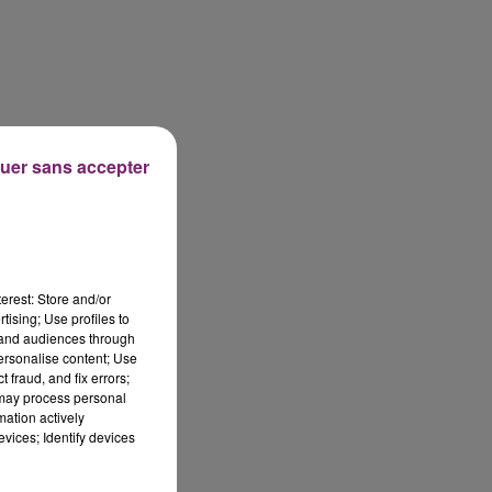
uer sans accepter
erest: Store and/or
tising; Use profiles to
tand audiences through
personalise content; Use
 fraud, and fix errors;
 may process personal
mation actively
vices; Identify devices