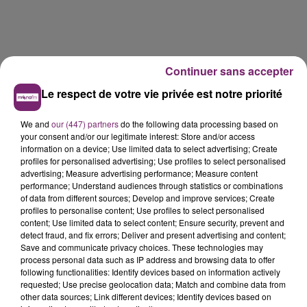
Continuer sans accepter
Le respect de votre vie privée est notre priorité
We and
our (447) partners
do the following data processing based on
your consent and/or our legitimate interest: Store and/or access
information on a device; Use limited data to select advertising; Create
profiles for personalised advertising; Use profiles to select personalised
advertising; Measure advertising performance; Measure content
performance; Understand audiences through statistics or combinations
of data from different sources; Develop and improve services; Create
profiles to personalise content; Use profiles to select personalised
La Bulle - Guinguette éphémère
content; Use limited data to select content; Ensure security, prevent and
de Frelinghien !
detect fraud, and fix errors; Deliver and present advertising and content;
Save and communicate privacy choices. These technologies may
process personal data such as IP address and browsing data to offer
following functionalities: Identify devices based on information actively
requested; Use precise geolocation data; Match and combine data from
other data sources; Link different devices; Identify devices based on