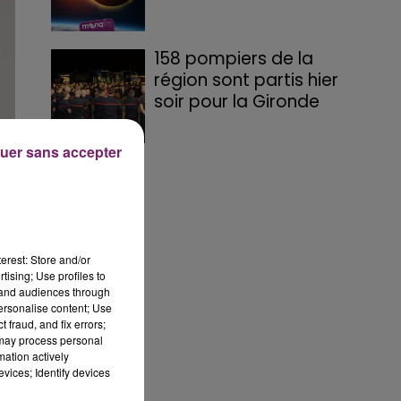
158 pompiers de la
région sont partis hier
soir pour la Gironde
uer sans accepter
erest: Store and/or
tising; Use profiles to
tand audiences through
,
personalise content; Use
 fraud, and fix errors;
 may process personal
mation actively
vices; Identify devices