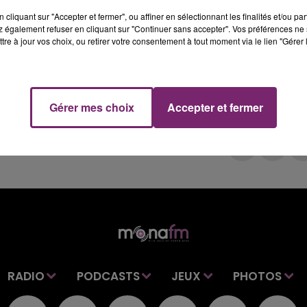
irus sont décédés depuis le 25 février : 28 dans l’Oise, 
cliquant sur "Accepter et fermer", ou affiner en sélectionnant les finalités et/ou pa
lais.
 également refuser en cliquant sur "Continuer sans accepter". Vos préférences ne 
tre à jour vos choix, ou retirer votre consentement à tout moment via le lien "Gérer 
Gérer mes choix
Accepter et fermer
RADIO
PODCASTS
JEUX
PHOTOS