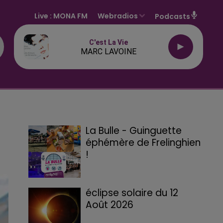
Live :
MONA FM
Webradios
Podcasts
C'est La Vie
MARC LAVOINE
La Bulle - Guinguette
éphémère de Frelinghien
!
éclipse solaire du 12
Août 2026