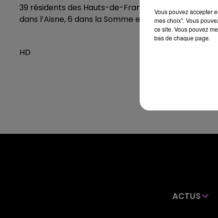
39 résidents des Hauts-de-France porteurs du coronav
Vous pouvez accepter en 
dans l’Aisne, 6 dans la Somme et 1 dans le Pas-de-Ca
mes choix". Vous pouvez
ce site. Vous pouvez met
bas de chaque page.
HD
ACTUS