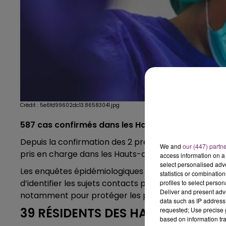
Crédit :
5e6fd99602dc13.86583041.jpg
587 cas confirmés dans les Hauts-de-France
Depuis la confirmation des 2 premiers cas de Coronav
We and
our (447) partn
pris en charge dans les Hauts-de-France.
access information on a 
select personalised ad
Les enquêtes épidémiologiques sont en cours afin de
statistics or combinatio
d’identifier les sujets contacts pouvant présenter u
profiles to select person
Deliver and present adv
notamment pour protéger les personnes fragiles et r
data such as IP address 
39 RÉSIDENTS DES HAUTS-DE-FR
requested; Use precise g
based on information tra