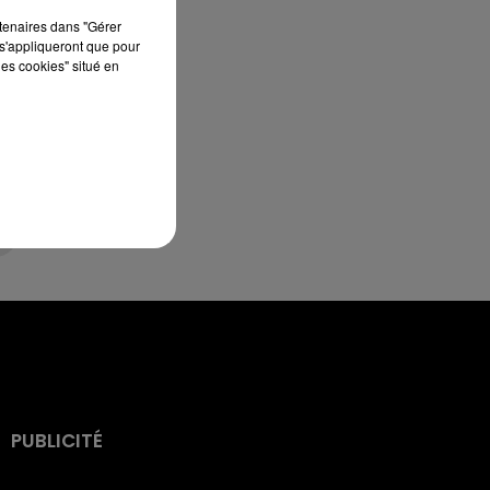
4
rtenaires dans "Gérer
s'appliqueront que pour
les cookies" situé en
PUBLICITÉ