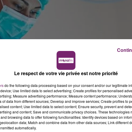
Contin
Le respect de votre vie privée est notre priorité
irus dans l’Oise le 25 février, 587 cas confirmés ont été
ers
do the following data processing based on your consent and/or our legitimate int
device; Use limited data to select advertising; Create profiles for personalised adver
vertising; Measure advertising performance; Measure content performance; Unders
 s’assurer de la meilleure prise en charge des personnes
ns of data from different sources; Develop and improve services; Create profiles to 
n risque, de prendre les mesures de gestion appropriées,
alised content; Use limited data to select content; Ensure security, prevent and detect
ertising and content; Save and communicate privacy choices. These technologies
alentir la propagation du virus.
and browsing data to offer following functionalities: Identify devices based on infor
ANCE DÉCÉDÉS
eolocation data; Match and combine data from other data sources; Link different de
nsmitted automatically.