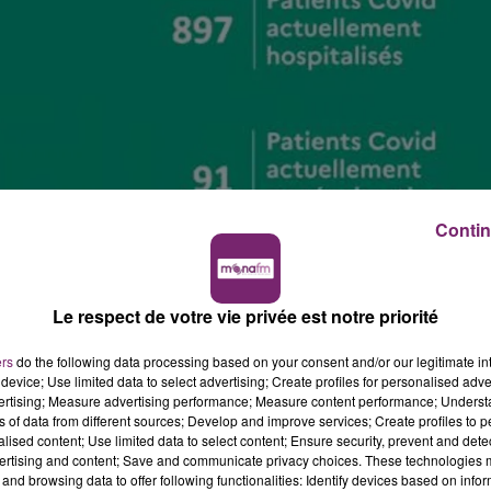
Contin
2 juillet
Le respect de votre vie privée est notre priorité
pic.twitter.com/eVfB5UbWBb
ers
do the following data processing based on your consent and/or our legitimate int
device; Use limited data to select advertising; Create profiles for personalised adver
1
vertising; Measure advertising performance; Measure content performance; Unders
ns of data from different sources; Develop and improve services; Create profiles to 
alised content; Use limited data to select content; Ensure security, prevent and detect
ertising and content; Save and communicate privacy choices. These technologies
and browsing data to offer following functionalities: Identify devices based on infor