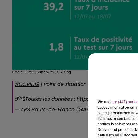
Crédit :
60fa3f858fecb7.22673677.jpg
#COVID19
| Point de situation épidémiologique du 2
ðŸ“ŠToutes les données :
https://t.co/H5E6Z0xSXR
We and
our (447) partn
access information on a 
— ARS Hauts-de-France (@ARS_HDF)
July 22, 202
select personalised ad
statistics or combinatio
profiles to select person
Deliver and present adv
data such as IP address 