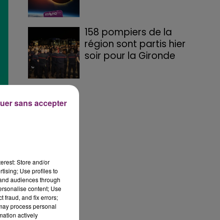
158 pompiers de la
région sont partis hier
soir pour la Gironde
uer sans accepter
erest: Store and/or
tising; Use profiles to
tand audiences through
personalise content; Use
 fraud, and fix errors;
 may process personal
mation actively