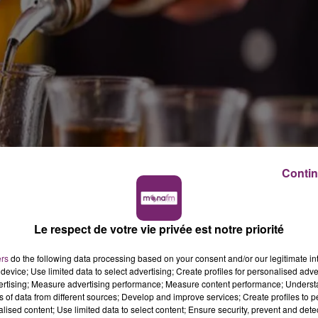
Contin
fet de l’Aisne rétropédale !
gues, sur certaines conséquences négatives de ce genre
Le respect de votre vie privée est notre priorité
urnée. Une décision qu’il avait motivée par le fait de
ers
do the following data processing based on your consent and/or our legitimate int
device; Use limited data to select advertising; Create profiles for personalised adver
vertising; Measure advertising performance; Measure content performance; Unders
ns of data from different sources; Develop and improve services; Create profiles to 
lcool.
alised content; Use limited data to select content; Ensure security, prevent and detect