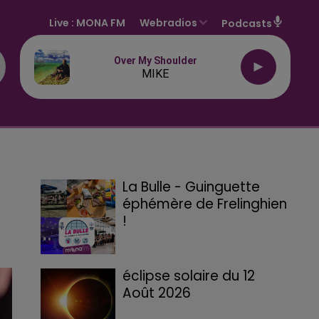
Live :
MONA FM
Webradios
Podcasts
Over My Shoulder
MIKE
La Bulle - Guinguette
éphémère de Frelinghien
!
éclipse solaire du 12
Août 2026