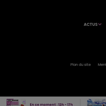
ACTUS
Plan du site
Ment
En ce moment :
12
h -
17
h