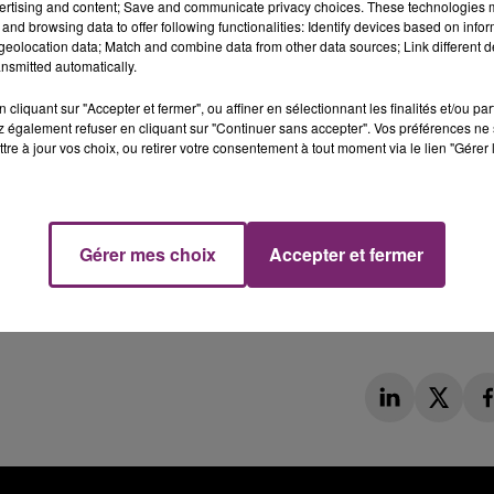
ertising and content; Save and communicate privacy choices. These technologies
and browsing data to offer following functionalities: Identify devices based on infor
eolocation data; Match and combine data from other data sources; Link different de
nsmitted automatically.
cliquant sur "Accepter et fermer", ou affiner en sélectionnant les finalités et/ou pa
 également refuser en cliquant sur "Continuer sans accepter". Vos préférences ne 
tre à jour vos choix, ou retirer votre consentement à tout moment via le lien "Gérer 
Gérer mes choix
Accepter et fermer