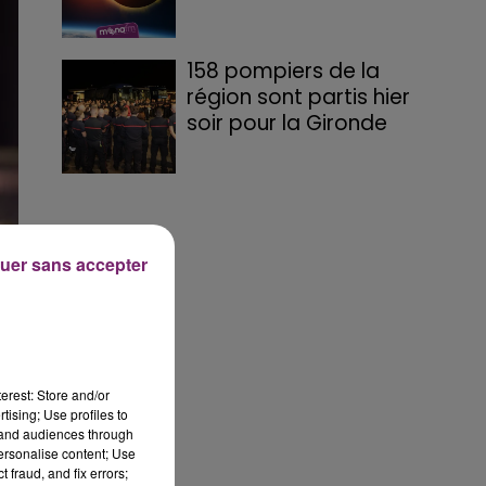
158 pompiers de la
région sont partis hier
soir pour la Gironde
uer sans accepter
erest: Store and/or
tising; Use profiles to
tand audiences through
personalise content; Use
 fraud, and fix errors;