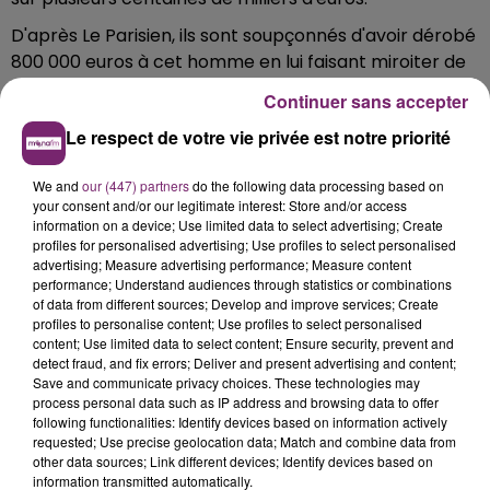
D'après Le Parisien, ils sont soupçonnés d'avoir dérobé
800 000 euros à cet homme en lui faisant miroiter de
"juteux placements, dans des projets artistiques,
Continuer sans accepter
cinématographiques et scientifiques, mais aussi dans
Le respect de votre vie privée est notre priorité
l'achat de véhicules de luxe".
We and
our (447) partners
do the following data processing based on
your consent and/or our legitimate interest: Store and/or access
information on a device; Use limited data to select advertising; Create
profiles for personalised advertising; Use profiles to select personalised
advertising; Measure advertising performance; Measure content
performance; Understand audiences through statistics or combinations
of data from different sources; Develop and improve services; Create
profiles to personalise content; Use profiles to select personalised
content; Use limited data to select content; Ensure security, prevent and
detect fraud, and fix errors; Deliver and present advertising and content;
Save and communicate privacy choices. These technologies may
process personal data such as IP address and browsing data to offer
following functionalities: Identify devices based on information actively
requested; Use precise geolocation data; Match and combine data from
other data sources; Link different devices; Identify devices based on
information transmitted automatically.