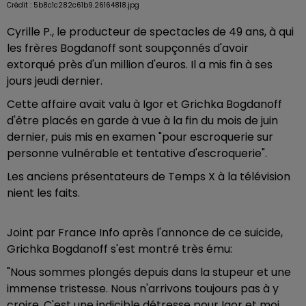
Crédit :
5b8c1c282c61b9.26164818.jpg
Cyrille P., le producteur de spectacles de 49 ans, à qui
les frères Bogdanoff sont soupçonnés d'avoir
extorqué près d'un million d'euros. Il a mis fin à ses
jours jeudi dernier.
Cette affaire avait valu à Igor et Grichka Bogdanoff
d'être placés en garde à vue à la fin du mois de juin
dernier, puis mis en examen "pour escroquerie sur
personne vulnérable et tentative d'escroquerie".
Les anciens présentateurs de Temps X à la télévision
nient les faits.
Joint par France Info après l'annonce de ce suicide,
Grichka Bogdanoff s'est montré très ému:
"Nous sommes plongés depuis dans la stupeur et une
immense tristesse. Nous n'arrivons toujours pas à y
croire. C'est une indicible détresse pour Igor et moi.