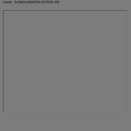
Crédit :
5c0fe3cb8d9758.32371013.JPG