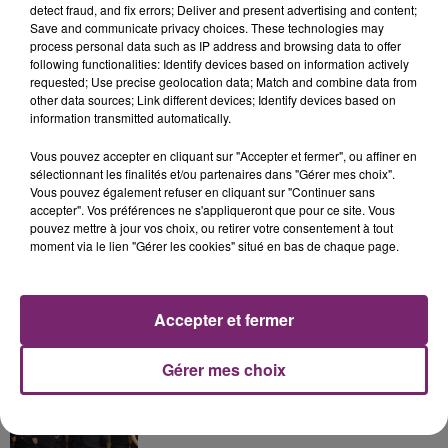
detect fraud, and fix errors; Deliver and present advertising and content;
Save and communicate privacy choices. These technologies may
process personal data such as IP address and browsing data to offer
following functionalities: Identify devices based on information actively
requested; Use precise geolocation data; Match and combine data from
La Bulle - Guinguette éphémère
other data sources; Link different devices; Identify devices based on
information transmitted automatically.
de Frelinghien !
Vous pouvez accepter en cliquant sur "Accepter et fermer", ou affiner en
sélectionnant les finalités et/ou partenaires dans "Gérer mes choix".
Vous pouvez également refuser en cliquant sur "Continuer sans
accepter". Vos préférences ne s'appliqueront que pour ce site. Vous
pouvez mettre à jour vos choix, ou retirer votre consentement à tout
éclipse solaire du 12 Août 2026
moment via le lien "Gérer les cookies" situé en bas de chaque page.
Accepter et fermer
158 pompiers de la région sont
Gérer mes choix
partis hier soir pour la Gironde