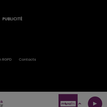
PUBLICITÉ
on RGPD
Contacts
ck
KE