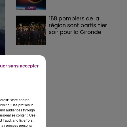
158 pompiers de la
région sont partis hier
soir pour la Gironde
uer sans accepter
erest: Store and/or
tising; Use profiles to
-
tand audiences through
personalise content; Use
 fraud, and fix errors;
 may process personal