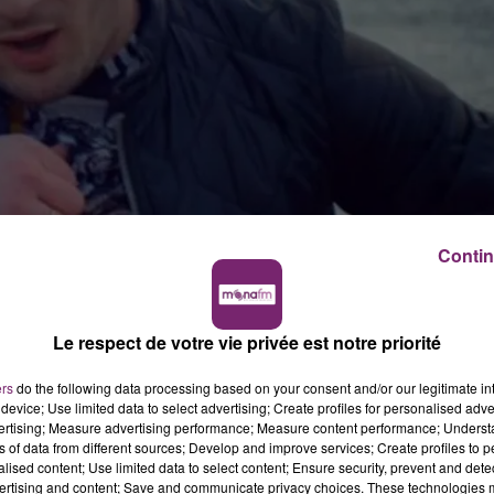
Contin
Gorafi mais non
Le respect de votre vie privée est notre priorité
ers
do the following data processing based on your consent and/or our legitimate int
device; Use limited data to select advertising; Create profiles for personalised adver
eur-jul-crie-vive-marseille-a-valenciennes-le-concert
vertising; Measure advertising performance; Measure content performance; Unders
ns of data from different sources; Develop and improve services; Create profiles to 
alised content; Use limited data to select content; Ensure security, prevent and detect
ertising and content; Save and communicate privacy choices. These technologies