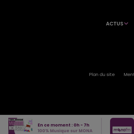
ACTUS
Plan du site
Ment
En ce moment :
0
h -
7
h
100% Musique sur MONA