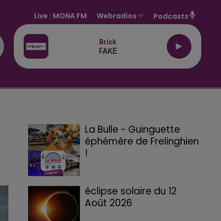
Live :
MONA FM
Webradios
Podcasts
Brick
FAKE
La Bulle - Guinguette
éphémère de Frelinghien
!
éclipse solaire du 12
Août 2026