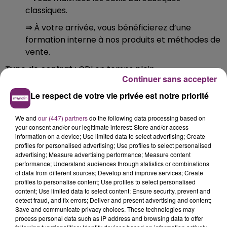
classiques.
⇒
À votre arrivée, vous bénéficierez d’une
formation interne à nos produits et méthodes de
vente.
Type de contrat :
CDI en temps plein.
Continuer sans accepter
Rémunération :
Fixe + variables
Le respect de votre vie privée est notre priorité
Pour plus d'informations et postuler :
Rendez-vous
dès à présent sur le site
fr.indeed.com
(lien cliquable
We and
our (447) partners
do the following data processing based on
menant directement à l'annonce)
.
your consent and/or our legitimate interest: Store and/or access
information on a device; Use limited data to select advertising; Create
profiles for personalised advertising; Use profiles to select personalised
advertising; Measure advertising performance; Measure content
performance; Understand audiences through statistics or combinations
of data from different sources; Develop and improve services; Create
profiles to personalise content; Use profiles to select personalised
content; Use limited data to select content; Ensure security, prevent and
detect fraud, and fix errors; Deliver and present advertising and content;
Save and communicate privacy choices. These technologies may
process personal data such as IP address and browsing data to offer