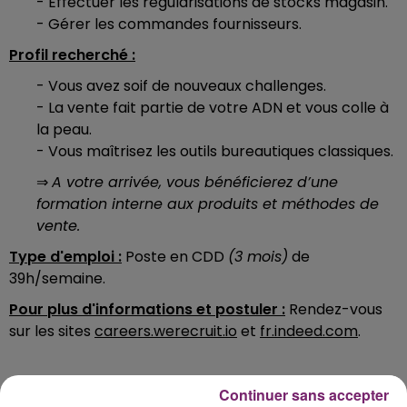
- Effectuer les régularisations de stocks magasin.
- Gérer les commandes fournisseurs.
Profil recherché :
- Vous avez soif de nouveaux challenges.
- La vente fait partie de votre ADN et vous colle à
la peau.
- Vous maîtrisez les outils bureautiques classiques.
⇒
A votre arrivée, vous bénéficierez d’une
formation interne aux produits et méthodes de
vente.
Type d'emploi :
Poste en CDD
(3 mois)
de
39h/semaine.
Pour plus d'informations et postuler :
Rendez-vous
sur les sites
careers.werecruit.io
et
fr.indeed.com
.
Continuer sans accepter