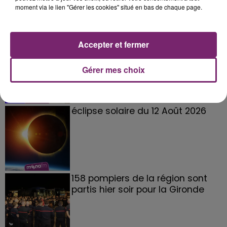
moment via le lien "Gérer les cookies" situé en bas de chaque page.
La Bulle - Guinguette éphémère
Accepter et fermer
de Frelinghien !
Gérer mes choix
éclipse solaire du 12 Août 2026
158 pompiers de la région sont
partis hier soir pour la Gironde