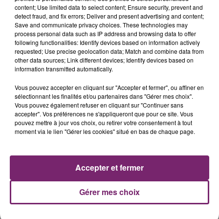
content; Use limited data to select content; Ensure security, prevent and
detect fraud, and fix errors; Deliver and present advertising and content;
Save and communicate privacy choices. These technologies may
process personal data such as IP address and browsing data to offer
following functionalities: Identify devices based on information actively
requested; Use precise geolocation data; Match and combine data from
other data sources; Link different devices; Identify devices based on
information transmitted automatically.
La Bulle - Guinguette éphémère
de Frelinghien !
Vous pouvez accepter en cliquant sur "Accepter et fermer", ou affiner en
sélectionnant les finalités et/ou partenaires dans "Gérer mes choix".
Vous pouvez également refuser en cliquant sur "Continuer sans
accepter". Vos préférences ne s'appliqueront que pour ce site. Vous
pouvez mettre à jour vos choix, ou retirer votre consentement à tout
moment via le lien "Gérer les cookies" situé en bas de chaque page.
éclipse solaire du 12 Août 2026
Accepter et fermer
Gérer mes choix
158 pompiers de la région sont
partis hier soir pour la Gironde