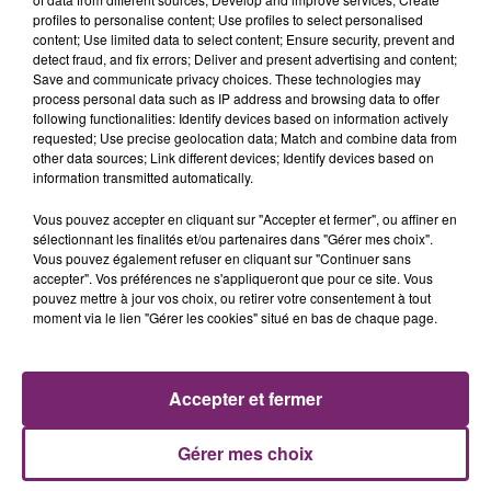
profiles to personalise content; Use profiles to select personalised
content; Use limited data to select content; Ensure security, prevent and
detect fraud, and fix errors; Deliver and present advertising and content;
Save and communicate privacy choices. These technologies may
process personal data such as IP address and browsing data to offer
following functionalities: Identify devices based on information actively
requested; Use precise geolocation data; Match and combine data from
other data sources; Link different devices; Identify devices based on
information transmitted automatically.
La Bulle - Guinguette éphémère
Vous pouvez accepter en cliquant sur "Accepter et fermer", ou affiner en
de Frelinghien !
sélectionnant les finalités et/ou partenaires dans "Gérer mes choix".
Vous pouvez également refuser en cliquant sur "Continuer sans
accepter". Vos préférences ne s'appliqueront que pour ce site. Vous
pouvez mettre à jour vos choix, ou retirer votre consentement à tout
moment via le lien "Gérer les cookies" situé en bas de chaque page.
éclipse solaire du 12 Août 2026
Accepter et fermer
Gérer mes choix