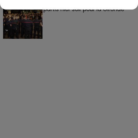
158 pompiers de la région sont
partis hier soir pour la Gironde