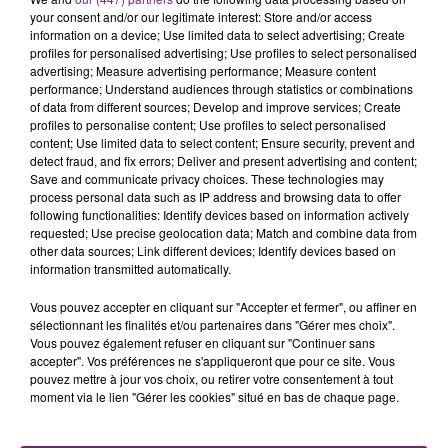
- Vous croyez fermement que professionnalisme
your consent and/or our legitimate interest: Store and/or access
rime avec efficacité et convivialité.
information on a device; Use limited data to select advertising; Create
profiles for personalised advertising; Use profiles to select personalised
- Vous souhaitez intégrer une équipe à taille
advertising; Measure advertising performance; Measure content
humaine pour exprimer pleinement vos talents.
performance; Understand audiences through statistics or combinations
of data from different sources; Develop and improve services; Create
Type de contrat :
CDI en temps partiel -
profiles to personalise content; Use profiles to select personalised
26h/semaine.
content; Use limited data to select content; Ensure security, prevent and
detect fraud, and fix errors; Deliver and present advertising and content;
Date de début prévue :
25/10/2021
Save and communicate privacy choices. These technologies may
process personal data such as IP address and browsing data to offer
Pour plus d'informations et postuler :
Rendez-vous
following functionalities: Identify devices based on information actively
dès maintenant sur le site Internet
fr.indeed.com
.
requested; Use precise geolocation data; Match and combine data from
other data sources; Link different devices; Identify devices based on
information transmitted automatically.
Vous pouvez accepter en cliquant sur "Accepter et fermer", ou affiner en
sélectionnant les finalités et/ou partenaires dans "Gérer mes choix".
Vous pouvez également refuser en cliquant sur "Continuer sans
accepter". Vos préférences ne s'appliqueront que pour ce site. Vous
pouvez mettre à jour vos choix, ou retirer votre consentement à tout
moment via le lien "Gérer les cookies" situé en bas de chaque page.
La Bulle - Guinguette éphémère
de Frelinghien !