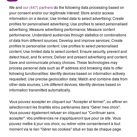
conformité de celui-ci.
We and
our (447) partners
do the following data processing based on
Profil recherché :
your consent and/or our legitimate interest: Store and/or access
information on a device; Use limited data to select advertising; Create
- Vous êtes diplômé
(e)
d'un CAP ou d'un BEP.
profiles for personalised advertising; Use profiles to select personalised
- Vous possédez des connaissances sur les
advertising; Measure advertising performance; Measure content
performance; Understand audiences through statistics or combinations
produits ainsi que sur les normes de sécurité
of data from different sources; Develop and improve services; Create
alimentaire.
profiles to personalise content; Use profiles to select personalised
- Vous êtes autonome et motivé
(e)
.
content; Use limited data to select content; Ensure security, prevent and
detect fraud, and fix errors; Deliver and present advertising and content;
Type d'emploi :
CDI - Temps plein.
Save and communicate privacy choices. These technologies may
process personal data such as IP address and browsing data to offer
Pour plus d'informations et postuler :
Rendez-vous
following functionalities: Identify devices based on information actively
sur les
requested; Use precise geolocation data; Match and combine data from
other data sources; Link different devices; Identify devices based on
sites
recrutement.monoprix.fr
et/ou
fr.indeed.com
.
information transmitted automatically.
Vous pouvez accepter en cliquant sur "Accepter et fermer", ou affiner en
sélectionnant les finalités et/ou partenaires dans "Gérer mes choix".
Vous pouvez également refuser en cliquant sur "Continuer sans
accepter". Vos préférences ne s'appliqueront que pour ce site. Vous
pouvez mettre à jour vos choix, ou retirer votre consentement à tout
moment via le lien "Gérer les cookies" situé en bas de chaque page.