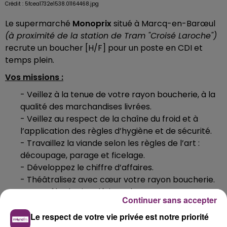
Crédit :
5fcea1732e1538.01164468.jpg
Le supermarché
Monoprix
situé à Marcq-en-Barœul
(à proximité de la station de Tram "Croisé Laroche")
recrute un boucher [H/F] pour un poste en CDI et
temps plein.
Vos missions :
- Veillez à la tenue de votre rayon boucherie, à la
qualité des marchandises livrées.
- Veillez au respect de la chaîne du froid et à
l’application des règles d’hygiène et de sécurité.
- Travaillez la viande selon les règles de l’art :
découpage, parage et ficelage.
- Développez le chiffre d’affaires.
- Théâtralisez avec cœur votre rayon boucherie.
- Contrôlez la signalétique des rayons pour
Continuer sans accepter
soigner leur présentation.
- Appliquez l’affichage légal et veillez à la
Le respect de votre vie privée est notre priorité