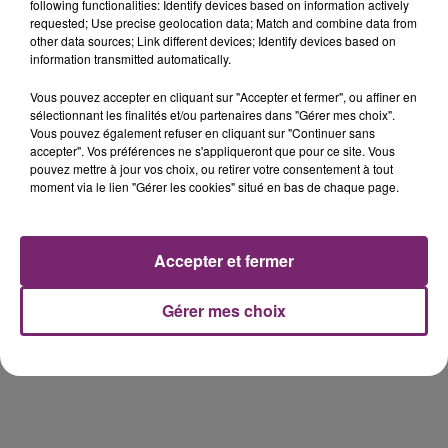
de Frelinghien !
following functionalities: Identify devices based on information actively
requested; Use precise geolocation data; Match and combine data from
other data sources; Link different devices; Identify devices based on
information transmitted automatically.
Vous pouvez accepter en cliquant sur "Accepter et fermer", ou affiner en
éclipse solaire du 12 Août 2026
sélectionnant les finalités et/ou partenaires dans "Gérer mes choix".
Vous pouvez également refuser en cliquant sur "Continuer sans
accepter". Vos préférences ne s'appliqueront que pour ce site. Vous
pouvez mettre à jour vos choix, ou retirer votre consentement à tout
moment via le lien "Gérer les cookies" situé en bas de chaque page.
158 pompiers de la région sont
Accepter et fermer
partis hier soir pour la Gironde
Gérer mes choix