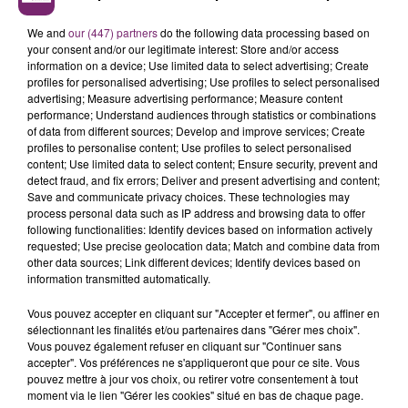
La Longueville – Brocante de 7h00 à 18h00. Espace
We and
our (447) partners
do the following data processing based on
Batailler (rue de Bavay).
your consent and/or our legitimate interest: Store and/or access
information on a device; Use limited data to select advertising; Create
Neuf Mesnil – Braderie Brocante de 6h00 à 18h00 rue
profiles for personalised advertising; Use profiles to select personalised
advertising; Measure advertising performance; Measure content
Hector Cartigny, rue Honore Lespilette, rue Henri
performance; Understand audiences through statistics or combinations
Barbusse, rue Lenine. 200 exposants
of data from different sources; Develop and improve services; Create
profiles to personalise content; Use profiles to select personalised
Rousies – Brocante de 6h00 à 18h00 rue du Bois, Cité
content; Use limited data to select content; Ensure security, prevent and
Allende, Cité des Charmes, Cité des Chênes, Cité
detect fraud, and fix errors; Deliver and present advertising and content;
Caucheteur. 120 exposants.
Save and communicate privacy choices. These technologies may
process personal data such as IP address and browsing data to offer
SAMEDI 13 MAI
following functionalities: Identify devices based on information actively
requested; Use precise geolocation data; Match and combine data from
other data sources; Link different devices; Identify devices based on
Voici les ventes prévues samedi :
information transmitted automatically.
Arras :
bourse puériculture, de 8h à 13h, cour de
Vous pouvez accepter en cliquant sur "Accepter et fermer", ou affiner en
l’école des Louez Dieu, 10, bd Crespel, entrée
sélectionnant les finalités et/ou partenaires dans "Gérer mes choix".
gratuite ;
Vous pouvez également refuser en cliquant sur "Continuer sans
Avion :
bourse aux jouets, de 10h à 18h, cours de
accepter". Vos préférences ne s'appliqueront que pour ce site. Vous
pouvez mettre à jour vos choix, ou retirer votre consentement à tout
l’école Félix Cadras, 28 rue Félix Cadras, entrée
moment via le lien "Gérer les cookies" situé en bas de chaque page.
gratuite ;