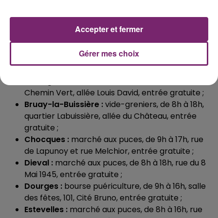
Béthune :
braderie, de 9h à 18h, rues d’Arras, des
Treilles et adjacentes, entrée gratuite ;
Accepter et fermer
Beugin :
marché aux puces, de 7h à 19h, rue de la
Place et rue André Flament, entrée gratuite ;
Gérer mes choix
Billy-Berclau :
brocante, de 8h à 18h, avenue
Mozart et rue du 14 Juillet, entrée gratuite ;
Boulogne-sur-Mer :
brocante, de 7h à 19h,
Chemin Vert, allée Louis David, entrée gratuite ;
Bruay-la-Buissière :
vide-greniers, de 8h à 18h,
quartier Labuissière, allée du Château, entrée
gratuite ;
Chocques :
marché aux puces, de 9h à 17h, rue
de Lapunoy et rue Melchior, entrée gratuite ;
Dieval :
marché aux puces, de 8h à 18h, rue du 8
Mai 1945, entrée gratuite ;
Dourges :
bourse puériculture, de 9h à 16h, salle
des fêtes, 101, Cité Bruno, entrée gratuite ;
Estevelles :
marché aux puces, de 8h à 16h, rue