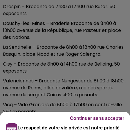
Crespin – Brocante de 7h30 à 17h00 rue Butor. 50
exposants.
Douchy-les-Mines – Braderie Brocante de 8h00 à
13h00 avenue de la République, rue Pasteur et place
des Nations.
La Sentinelle – Brocante de 8h00 à 18h00 rue Charles
Basquin, place Nicod et rue Roger Salengro.
Oisy – Brocante de 8h00 à 14h00 rue de Bellaing. 50
exposants.
Valenciennes – Brocante Nungesser de 8h00 à 18h00 :
avenue de Reims, allée cavalière, rue des sports,
avenue du sergent Cairns. 400 exposants.
Vicq – Vide Greniers de 8h00 à 17h00 en centre-ville.
250 exposants.
Continuer sans accepter
Vieux-Condé – Brocante de 8h00 à 18h00 à la salle
Le respect de votre vie privée est notre priorité
L’Ephémère (rue César Dewasmes). 100 exposants.