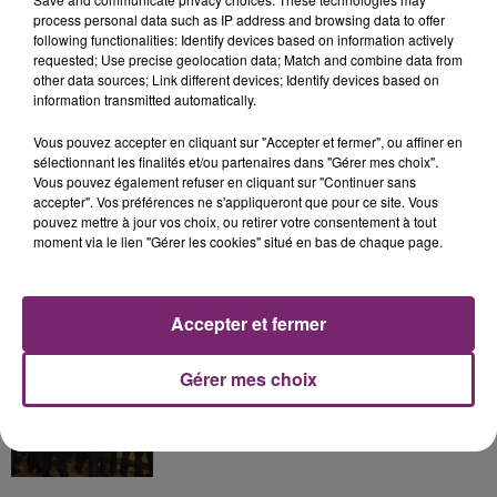
process personal data such as IP address and browsing data to offer
following functionalities: Identify devices based on information actively
La Bulle - Guinguette éphémère
requested; Use precise geolocation data; Match and combine data from
de Frelinghien !
other data sources; Link different devices; Identify devices based on
information transmitted automatically.
Vous pouvez accepter en cliquant sur "Accepter et fermer", ou affiner en
sélectionnant les finalités et/ou partenaires dans "Gérer mes choix".
Vous pouvez également refuser en cliquant sur "Continuer sans
éclipse solaire du 12 Août 2026
accepter". Vos préférences ne s'appliqueront que pour ce site. Vous
pouvez mettre à jour vos choix, ou retirer votre consentement à tout
moment via le lien "Gérer les cookies" situé en bas de chaque page.
Accepter et fermer
158 pompiers de la région sont
partis hier soir pour la Gironde
Gérer mes choix