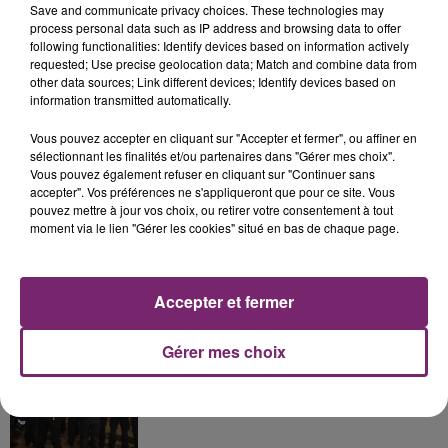
Save and communicate privacy choices. These technologies may
process personal data such as IP address and browsing data to offer
following functionalities: Identify devices based on information actively
La Bulle - Guinguette éphémère
requested; Use precise geolocation data; Match and combine data from
other data sources; Link different devices; Identify devices based on
de Frelinghien !
information transmitted automatically.
Vous pouvez accepter en cliquant sur "Accepter et fermer", ou affiner en
sélectionnant les finalités et/ou partenaires dans "Gérer mes choix".
Vous pouvez également refuser en cliquant sur "Continuer sans
accepter". Vos préférences ne s'appliqueront que pour ce site. Vous
éclipse solaire du 12 Août 2026
pouvez mettre à jour vos choix, ou retirer votre consentement à tout
moment via le lien "Gérer les cookies" situé en bas de chaque page.
Accepter et fermer
158 pompiers de la région sont
Gérer mes choix
partis hier soir pour la Gironde