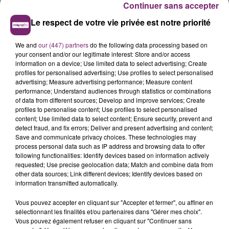
Continuer sans accepter
Le respect de votre vie privée est notre priorité
8 avril 2026
GAGNEZ VOS ENTRÉES POUR PLOPSALAND
We and
our (447) partners
do the following data processing based on
your consent and/or our legitimate interest: Store and/or access
BELGUIM
information on a device; Use limited data to select advertising; Create
Jouez par SMS en envoyant MONA au 7 17 17 (2 x 0,75€
profiles for personalised advertising; Use profiles to select personalised
+ coût éventuel selon opérateur)
advertising; Measure advertising performance; Measure content
performance; Understand audiences through statistics or combinations
of data from different sources; Develop and improve services; Create
profiles to personalise content; Use profiles to select personalised
content; Use limited data to select content; Ensure security, prevent and
detect fraud, and fix errors; Deliver and present advertising and content;
Save and communicate privacy choices. These technologies may
process personal data such as IP address and browsing data to offer
following functionalities: Identify devices based on information actively
requested; Use precise geolocation data; Match and combine data from
other data sources; Link different devices; Identify devices based on
information transmitted automatically.
Vous pouvez accepter en cliquant sur "Accepter et fermer", ou affiner en
sélectionnant les finalités et/ou partenaires dans "Gérer mes choix".
Vous pouvez également refuser en cliquant sur "Continuer sans
8 avril 2026