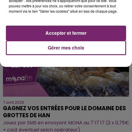
accepter". Vos préférences ne s'appliqueront que pour ce site. Vous
GAGNEZ VOS ENTRÉES POUR DENNLYS PARC
pouvez mettre à jour vos choix, ou retirer votre consentement à tout
Jouez par SMS en envoyant MONA au 7 17 17 (2 x 0,75€
moment via le lien "Gérer les cookies" situé en bas de chaque page.
+ coût éventuel selon opérateur)
Accepter et fermer
Gérer mes choix
7 avril 2026
GAGNEZ VOS ENTRÉES POUR LE DOMAINE DES
GROTTES DE HAN
Jouez par SMS en envoyant MONA au 7 17 17 (2 x 0,75€
+ coût éventuel selon opérateur)