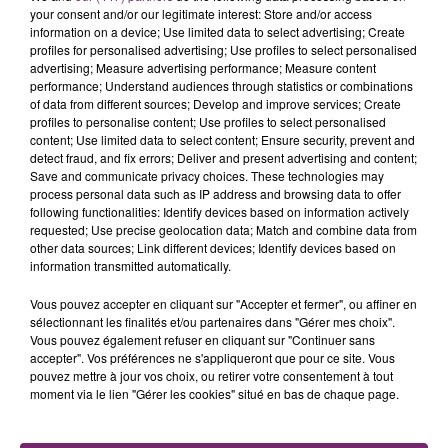
your consent and/or our legitimate interest: Store and/or access
information on a device; Use limited data to select advertising; Create
profiles for personalised advertising; Use profiles to select personalised
advertising; Measure advertising performance; Measure content
performance; Understand audiences through statistics or combinations
of data from different sources; Develop and improve services; Create
profiles to personalise content; Use profiles to select personalised
content; Use limited data to select content; Ensure security, prevent and
detect fraud, and fix errors; Deliver and present advertising and content;
Save and communicate privacy choices. These technologies may
process personal data such as IP address and browsing data to offer
following functionalities: Identify devices based on information actively
requested; Use precise geolocation data; Match and combine data from
other data sources; Link different devices; Identify devices based on
information transmitted automatically.
Vous pouvez accepter en cliquant sur "Accepter et fermer", ou affiner en
sélectionnant les finalités et/ou partenaires dans "Gérer mes choix".
Vous pouvez également refuser en cliquant sur "Continuer sans
accepter". Vos préférences ne s'appliqueront que pour ce site. Vous
pouvez mettre à jour vos choix, ou retirer votre consentement à tout
moment via le lien "Gérer les cookies" situé en bas de chaque page.
La Bulle - Guinguette éphémère
de Frelinghien !