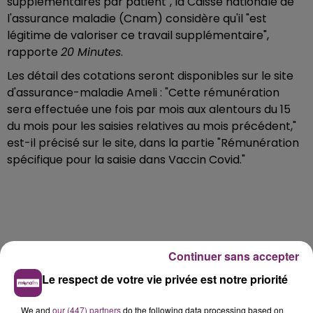
supplémentaires par patient", la Caisse nationale de
l'assurance maladie (Cnam) considère qu'il "est
légitime de valoriser ce travail supplémentaire",
rapporte
20 Minutes
.
Les détail des cotations seront disponibles sur le site
d'assurance-maladie Ameli : "Cette rémunération
sera effectuée une fois par mois aux alentours du 15
du mois pour les saisies relatives au mois précédent,"
est-il précisé sur le site, dans la partie "Rémunération
spécifique pour la saisie dans Vaccin Covid."
Continuer sans accepter
Le respect de votre vie privée est notre priorité
We and
our (447) partners
do the following data processing based on