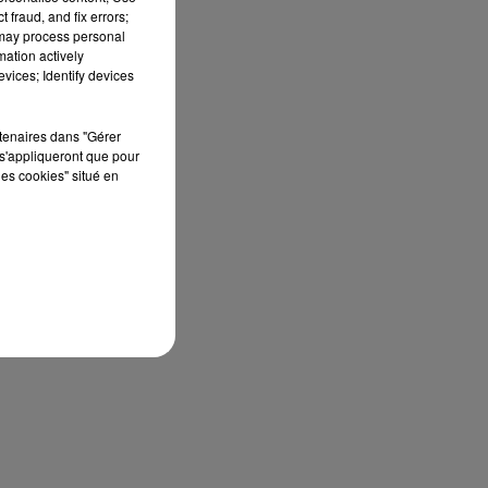
 fraud, and fix errors;
 may process personal
mation actively
vices; Identify devices
rtenaires dans "Gérer
s'appliqueront que pour
les cookies" situé en