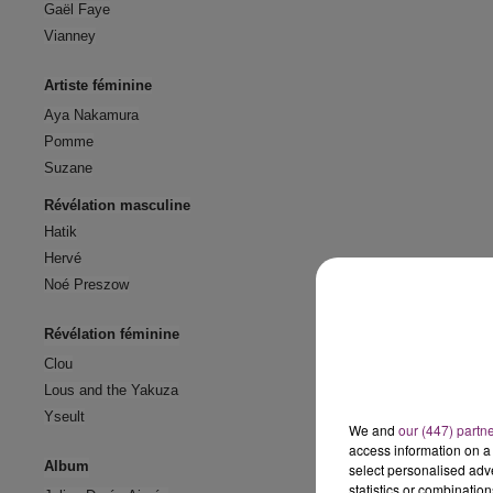
Gaël Faye
Vianney
Artiste féminine
Aya Nakamura
Pomme
Suzane
Révélation masculine
Hatik
Hervé
Noé Preszow
Révélation féminine
Clou
Lous and the Yakuza
Yseult
We and
our (447) partn
access information on a 
Album
select personalised ad
statistics or combinatio