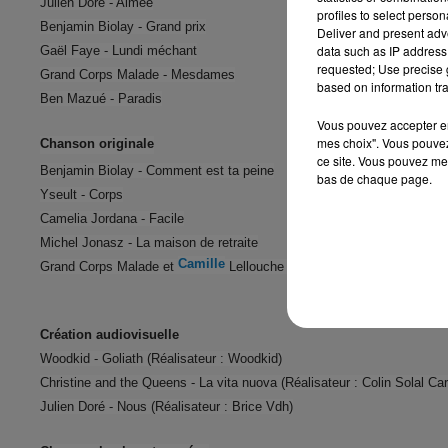
Julien Doré - Aimée
profiles to select person
Benjamin Biolay - Grand prix
Deliver and present adv
data such as IP address 
Gaël Faye - Lundi méchant
requested; Use precise g
Grand Corps Malade - Mesdames
based on information tra
Ben Mazué - Paradis
Vous pouvez accepter en 
mes choix". Vous pouvez
Chanson originale
ce site. Vous pouvez met
Benjamin Biolay - Comment est ta peine
bas de chaque page.
Yseult - Corps
Camelia Jordana - Facile
Michel Jonasz - La maison de retraite
Camille
Grand Corps Malade et
Lellouche - Mais je t'aime
Création audiovisuelle
Woodkid - Goliath (Réalisateur : Woodkid)
Christine and the Queens - La vita nuova (Réalisateur : Colin Solal Ca
Julien Doré - Nous (Réalisateur : Brice Vdh)