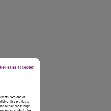
uer sans accepter
erest: Store and/or
tising; Use profiles to
tand audiences through
personalise content; Use