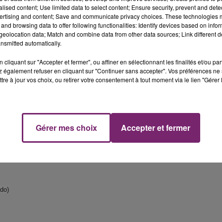
alised content; Use limited data to select content; Ensure security, prevent and detect
ertising and content; Save and communicate privacy choices. These technologies
and browsing data to offer following functionalities: Identify devices based on infor
eolocation data; Match and combine data from other data sources; Link different de
nsmitted automatically.
cliquant sur "Accepter et fermer", ou affiner en sélectionnant les finalités et/ou pa
 également refuser en cliquant sur "Continuer sans accepter". Vos préférences ne 
tre à jour vos choix, ou retirer votre consentement à tout moment via le lien "Gérer 
Gérer mes choix
Accepter et fermer
rdo)