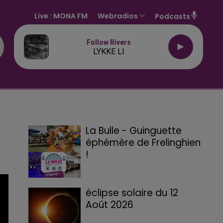
Live :
MONA FM
Webradios
Podcasts
Follow Rivers
LYKKE LI
La Bulle - Guinguette
éphémère de Frelinghien
!
éclipse solaire du 12
Août 2026