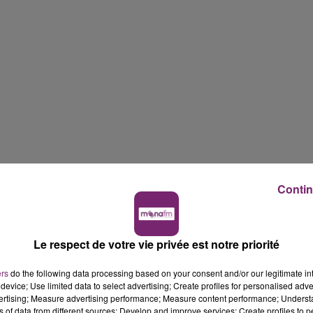
Contin
Le respect de votre vie privée est notre priorité
ers
do the following data processing based on your consent and/or our legitimate int
device; Use limited data to select advertising; Create profiles for personalised adver
vertising; Measure advertising performance; Measure content performance; Unders
ns of data from different sources; Develop and improve services; Create profiles to 