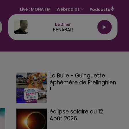
Live :
MONA FM
Webradios
Podcasts
Le Diner
BENABAR
La Bulle - Guinguette
éphémère de Frelinghien
!
éclipse solaire du 12
Août 2026