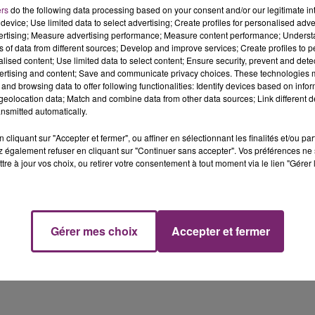
ers
do the following data processing based on your consent and/or our legitimate int
device; Use limited data to select advertising; Create profiles for personalised adver
vertising; Measure advertising performance; Measure content performance; Unders
ns of data from different sources; Develop and improve services; Create profiles to 
alised content; Use limited data to select content; Ensure security, prevent and detect
ertising and content; Save and communicate privacy choices. These technologies
R deviendront payants… seulement pour les adultes non
and browsing data to offer following functionalities: Identify devices based on infor
En revanche, pour les adultes qui sont vaccinés, les tests
eolocation data; Match and combine data from other data sources; Link different de
urs ! C'est donc, la fin des tests de confort. L'idée, c'
nsmitted automatically.
 faire vacciner contre le coronavirus.
cliquant sur "Accepter et fermer", ou affiner en sélectionnant les finalités et/ou pa
 également refuser en cliquant sur "Continuer sans accepter". Vos préférences ne 
tre à jour vos choix, ou retirer votre consentement à tout moment via le lien "Gérer 
Gérer mes choix
Accepter et fermer