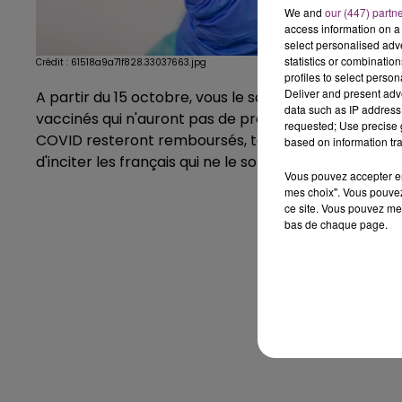
We and
our (447) partn
access information on a 
select personalised ad
statistics or combinatio
Crédit :
61518a9a71f828.33037663.jpg
profiles to select person
Deliver and present adv
A partir du 15 octobre, vous le savez, les tests PC
data such as IP address 
vaccinés qui n'auront pas de prescription médicale. 
requested; Use precise g
COVID resteront remboursés, tout comme pour les mine
based on information tra
d'inciter les français qui ne le sont pas encore, à se
Vous pouvez accepter en 
mes choix". Vous pouvez
ce site. Vous pouvez met
bas de chaque page.