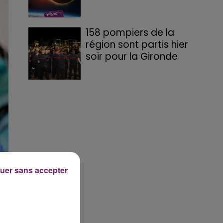
158 pompiers de la
région sont partis hier
soir pour la Gironde
uer sans accepter