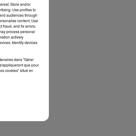
erest: Store and/or
tising; Use profiles to
tand audiences through
personalise content; Use
 fraud, and fix errors;
 may process personal
mation actively
vices; Identify devices
est
rtenaires dans "Gérer
s'appliqueront que pour
les cookies" situé en