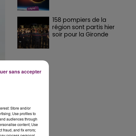
158 pompiers de la
région sont partis hier
soir pour la Gironde
uer sans accepter
erest: Store and/or
tising; Use profiles to
tand audiences through
personalise content; Use
 fraud, and fix errors;
 may process personal