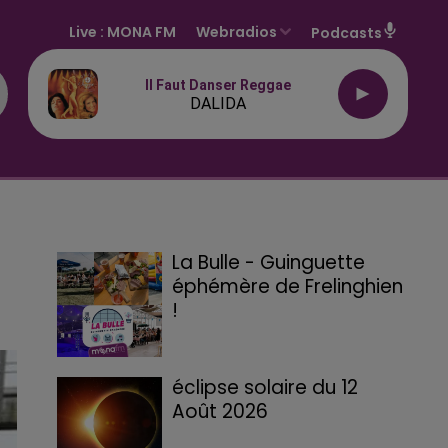
Live :
MONA FM
Webradios
Podcasts
Il Faut Danser Reggae
DALIDA
La Bulle - Guinguette
éphémère de Frelinghien
!
éclipse solaire du 12
Août 2026