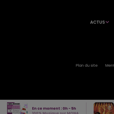
ACTUS
Plan du site
Ment
En ce moment :
0
h -
5
h
100% Musique sur MONA