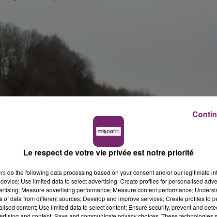
Contin
dredi 23/02)
rd'hui et jusqu'à lundi, à cause d'un épisode de pollution
Le respect de votre vie privée est notre priorité
ujourd'hui
ers
do the following data processing based on your consent and/or our legitimate int
à Roissy, début décembre, a été retrouvé, sans son butin
device; Use limited data to select advertising; Create profiles for personalised adver
vertising; Measure advertising performance; Measure content performance; Unders
ns of data from different sources; Develop and improve services; Create profiles to 
alised content; Use limited data to select content; Ensure security, prevent and detect
ertising and content; Save and communicate privacy choices. These technologies