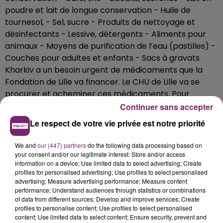
poudre et lait de longue conservation - Huile de
tournesol, - Sel, sucre - Produits de nettoyage et
désinfectants - Lessive, détergents - Aliments pour
animaux - Moyens de purification de l’eau (pastilles) -
Couches pour adultes et enfants - Sacs à gravats
Kharkiv a un besoin urgent de médicaments que la
Fondation de Lille va financer. Le CHU de Lille va se
procurer et acheminer ces médicaments. Pour
financer cette opération, vous pouvez verser vos dons
Continuer sans accepter
financiers auprès de la Fondation de Lille : - Par
Le respect de votre vie privée est notre priorité
chèque, à l’adresse suivante : Fondation de Lille
Solidarité Ukraine 99 rue Saint Sauveur 59033 Lille
We and
our (447) partners
do the following data processing based on
Cedex - Par virement bancaire, en utilisant l’identifiant
your consent and/or our legitimate interest: Store and/or access
information on a device; Use limited data to select advertising; Create
bancaire (IBAN) suivant : FR76 3002 7174 1100 0303
profiles for personalised advertising; Use profiles to select personalised
5313 818 - Et, en ligne, sur le site de la Fondation de Lille
advertising; Measure advertising performance; Measure content
(www.fondationdelille.org)
performance; Understand audiences through statistics or combinations
of data from different sources; Develop and improve services; Create
profiles to personalise content; Use profiles to select personalised
content; Use limited data to select content; Ensure security, prevent and