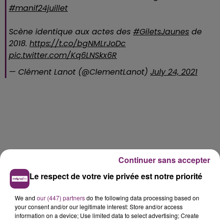
#manif24juillet
Scène identique aux actes des
#GiletsJaunes
de
2018.
https://t.co/bgNMLrJoDc
pic.twitter.com/Kq6LNSkx6R
— Clément Lanot (@ClementLanot)
July 24, 2021
Continuer sans accepter
Le respect de votre vie privée est notre priorité
We and
our (447) partners
do the following data processing based on
your consent and/or our legitimate interest: Store and/or access
information on a device; Use limited data to select advertising; Create