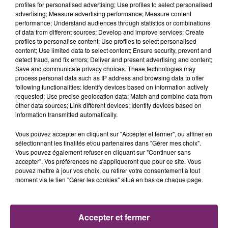
profiles for personalised advertising; Use profiles to select personalised
advertising; Measure advertising performance; Measure content
performance; Understand audiences through statistics or combinations
of data from different sources; Develop and improve services; Create
profiles to personalise content; Use profiles to select personalised
content; Use limited data to select content; Ensure security, prevent and
detect fraud, and fix errors; Deliver and present advertising and content;
Save and communicate privacy choices. These technologies may
process personal data such as IP address and browsing data to offer
following functionalities: Identify devices based on information actively
requested; Use precise geolocation data; Match and combine data from
other data sources; Link different devices; Identify devices based on
information transmitted automatically.
Vous pouvez accepter en cliquant sur "Accepter et fermer", ou affiner en
sélectionnant les finalités et/ou partenaires dans "Gérer mes choix".
Vous pouvez également refuser en cliquant sur "Continuer sans
La Bulle - Guinguette éphémère
accepter". Vos préférences ne s'appliqueront que pour ce site. Vous
de Frelinghien !
pouvez mettre à jour vos choix, ou retirer votre consentement à tout
moment via le lien "Gérer les cookies" situé en bas de chaque page.
Accepter et fermer