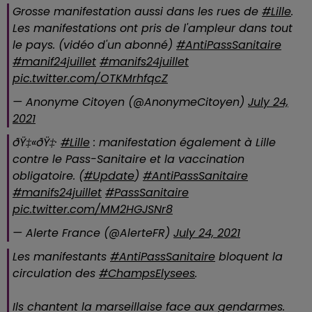
Grosse manifestation aussi dans les rues de
#Lille
.
Les manifestations ont pris de l'ampleur dans tout
le pays. (vidéo d'un abonné)
#AntiPassSanitaire
#manif24juillet
#manifs24juillet
pic.twitter.com/OTKMrhfqcZ
— Anonyme Citoyen (@AnonymeCitoyen)
July 24,
2021
ðŸ‡«ðŸ‡·
#Lille
: manifestation également à Lille
contre le Pass-Sanitaire et la vaccination
obligatoire. (
#Update
)
#AntiPassSanitaire
#manifs24juillet
#PassSanitaire
pic.twitter.com/MM2HGJSNr8
— Alerte France (@AlerteFR)
July 24, 2021
Les manifestants
#AntiPassSanitaire
bloquent la
circulation des
#ChampsElysees
.
Ils chantent la marseillaise face aux gendarmes.