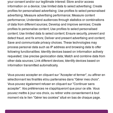
international turc a d’ailleurs été décisif à 11 reprises dans l’élite
your consent and/or our legitimate interest: Store and/or access
information on a device; Use limited data to select advertising; Create
cette saison (7 buts, 4 assists), c’est autant que tous les autres
profiles for personalised advertising; Use profiles to select personalised
joueurs âgés d’au moins 35 ans réunis en 2020-2021 (11 pour 13
advertising; Measure advertising performance; Measure content
joueurs).
performance; Understand audiences through statistics or combinations
of data from different sources; Develop and improve services; Create
profiles to personalise content; Use profiles to select personalised
SVEN BOTMAN, LE PLUS FORT DANS LES DUELS
content; Use limited data to select content; Ensure security, prevent and
Sven Botman affiche 73.4% de duels gagnés en Ligue 1 en 2020-
detect fraud, and fix errors; Deliver and present advertising and content;
2021 (105/143). Ne cherchez pas, il s’agit-là du
meilleur
Save and communicate privacy choices. These technologies may
pourcentage dans l’élite cette saison pour les joueurs ayant
process personal data such as IP address and browsing data to offer
following functionalities: Identify devices based on information actively
disputé au moins 50 duels.
José Fonté est 3e de cette
requested; Use precise geolocation data; Match and combine data from
catégorie, avec 71.4% (65/91). Le défenseur néerlandais est
other data sources; Link different devices; Identify devices based on
d’ailleurs l’un des 4 joueurs de champ ayant disputé l’intégralité de
information transmitted automatically.
toutes les rencontres de son équipe jusqu'à présent, avec Ecuele
Manga (Dijon), I.Traoré (Angers) et Bronn (Metz).
Vous pouvez accepter en cliquant sur "Accepter et fermer", ou affiner en
sélectionnant les finalités et/ou partenaires dans "Gérer mes choix".
Vous pouvez également refuser en cliquant sur "Continuer sans
BENJAMIN ANDRÉ XXL
accepter". Vos préférences ne s'appliqueront que pour ce site. Vous
pouvez mettre à jour vos choix, ou retirer votre consentement à tout
Jonathan Bamba (71) et Benjamin André (72) sont les 2 joueurs
moment via le lien "Gérer les cookies" situé en bas de chaque page.
ayant récupéré le plus de ballons dans l’entrejeu en Ligue 1
2020/21.
Sur toute la surface du terrain, l’ancien rennais a
chipé 128 ballons cette saison, plus que tout autre joueur du