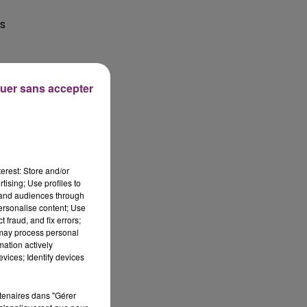
ns
le,
uer sans accepter
c
s
erest: Store and/or
tising; Use profiles to
tand audiences through
,
personalise content; Use
 fraud, and fix errors;
 may process personal
mation actively
nt
vices; Identify devices
re
rtenaires dans "Gérer