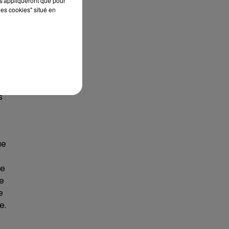
s'appliqueront que pour
les cookies" situé en
f
s
ue
ge
e
e
e.