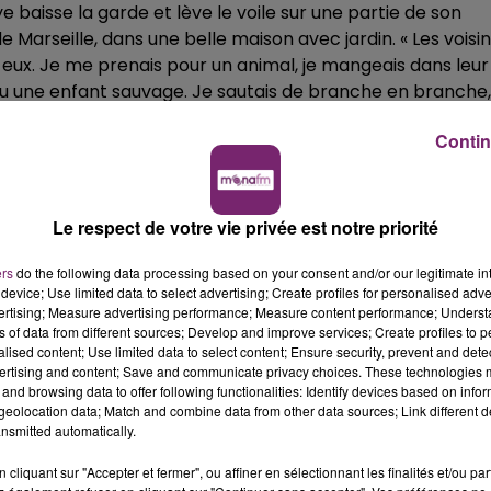
baisse la garde et lève le voile sur une partie de son
e Marseille, dans une belle maison avec jardin. « Les voisi
eux. Je me prenais pour un animal, je mangeais dans leur
eu une enfant sauvage. Je sautais de branche en branche,
fillette n'a pas beaucoup d'amis. Elle s'est construit une bul
Contin
 « La petite fille seule sur un banc au milieu de la cour ave
passionnée d'astronomie et amoureuse des dinosaures. Je
dée de résoudre toutes les questions restées sans réponse
Le respect de votre vie privée est notre priorité
ers
do the following data processing based on your consent and/or our legitimate int
device; Use limited data to select advertising; Create profiles for personalised adver
dja et Cindy. « Leur regard m'étais indispensable pour
vertising; Measure advertising performance; Measure content performance; Unders
eune chanteuse. Son père ? Elle l'évoque à peine, furtive
ns of data from different sources; Develop and improve services; Create profiles to 
martiaux. Avec lui, j'ai fait douze ans de karaté. Aujourd'hui
alised content; Use limited data to select content; Ensure security, prevent and detect
ertising and content; Save and communicate privacy choices. These technologies
Je peux me défendre » se contente-elle de raconter. La
and browsing data to offer following functionalities: Identify devices based on infor
 avec sa mère Nadège, d'origine kabyle. « J'avais telleme
eolocation data; Match and combine data from other data sources; Link different de
hée à elle. Si elle s'éloignait, j'en perdais la parole » se
nsmitted automatically.
nts qu'elle s'est mise à chanter, vers ses 10 ans. Sa mè
cliquant sur "Accepter et fermer", ou affiner en sélectionnant les finalités et/ou pa
rétation de sa fille.