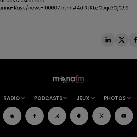
aut des classement.
t/Marina-Kaye/news-100607.html#AdlRtRbzGsqu3GjC.99
RADIO
PODCASTS
JEUX
PHOTOS