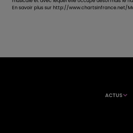
musicale et avec lequel elle occupe désormais le h
En savoir plus sur http://www.chartsinfrance.ne
ACTUS