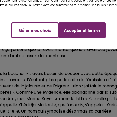
 également refuser en cliquant sur "Continuer sans accepter". Vos préférences ne 
tre à jour vos choix, ou retirer votre consentement à tout moment via le lien "Gérer 
ittérature. Elle développe son imagination, étanche sa soi
Gérer mes choix
Accepter et fermer
hoc musical est Eminem. « Il crachait ses textes avec une
ne camarade de classe qui l'inscrit au casting de l'émission
endue chanter. « Pendant tout le concours, je n'ai jamais
u, j'ai senti que je l'avais mérité, que le travail que j'avai
une brute » assure la chanteuse.
s la bouche : « J'avais besoin de couper avec cette époq
mer avant ». D'autant plus que la suite de l'émission a été
ent de la jalousie et de l'aigreur. Bilan : j'ai fait le ména
ncères ». Comme une évidence, elle abandonne par la suit
seudonyme : Marina Kaye, comme la lettre K, qu'elle port
'appelle Khédidja. Ma tante, que j'adorais, s'appelait Karin
que-t-elle. Un nom qui symbolise désormais sa carrière