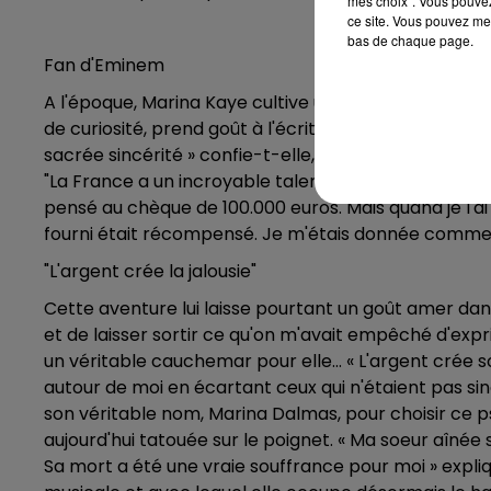
mes choix". Vous pouvez
ce site. Vous pouvez met
bas de chaque page.
Fan d'Eminem
A l'époque, Marina Kaye cultive une passion pour la l
de curiosité, prend goût à l'écriture. Son premier c
sacrée sincérité » confie-t-elle, admirative. C'est u
"La France a un incroyable talent", après l'avoir ent
pensé au chèque de 100.000 euros. Mais quand je l'ai reç
fourni était récompensé. Je m'étais donnée comme 
"L'argent crée la jalousie"
Cette aventure lui laisse pourtant un goût amer dan
et de laisser sortir ce qu'on m'avait empêché d'expri
un véritable cauchemar pour elle... « L'argent crée souv
autour de moi en écartant ceux qui n'étaient pas si
son véritable nom, Marina Dalmas, pour choisir ce p
aujourd'hui tatouée sur le poignet. « Ma soeur aînée s
Sa mort a été une vraie souffrance pour moi » expli