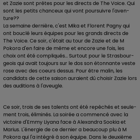
et Zazie sont prêtes pour les directs de The Voice. Qui
sont les petits chan­ceux qui vont pour­suivre l'aven­
ture??
La semaine dernière, c'est Mika et Florent Pagny qui
ont bouclé leurs équipes pour les grands directs de
The Voice. Ce soir, c'était au tour de Zazie et de M
Pokora d'en faire de même et encore une fois, les
choix ont été compliqués… Surtout pour le Stras­bour­
geois qui avait toujours sur le dos son éton­nante veste
rose avec des coeurs dessus. Pour être malin, les
candi­dats de cette saison auraient dû choi­sir Zazie lors
des audi­tions à l'aveugle.
Ce soir, trois de ses talents ont été repê­chés et seule­
ment trois, élimi­nés. La soirée a commencé avec la
victoire d'Emmy Liyana face à Alexan­dra Sookia et
Marius. L'éner­gie de ce dernier a beau­coup plu à M
Pokora qui l'a inté­gré à son équipe. Dans le deuxième