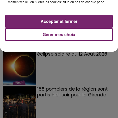
moment via le lien "Gérer les cookies" situé en bas de chaque page.
La Bulle - Guinguette éphémère
Accepter et fermer
de Frelinghien !
Gérer mes choix
éclipse solaire du 12 Août 2026
158 pompiers de la région sont
partis hier soir pour la Gironde