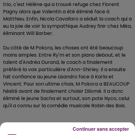
trio, c'est Hélène qui a trouvé refuge chez Florent
Pagny alors que Valen­tin a été éliminé face à
Matthieu. Enfin, Nicola Caval­laro a séduit la coach qui a
eu la joie de voir la sympa­thique Audrey finir chez Mika,
élimi­nant Will Barber.
Du côté de M Pokora, les choses ont été beau­coup
moins simples. Entre Ry'm et son piano debout, et le
talent d'Andréa Durand, le coach a fina­le­ment
préféré la voix parti­cu­lière d'Ann-Shir­ley. Il a ensuite
fait confiance au jeune Lisan­dro face à Karla et
Vincent. Pour son ultime choix, M Pokora a BEAUCOUP
hésité avant de fina­le­ment choi­sir Dilomé. Il a donc
éliminé le jeune Sacha et surtout, son pote Nyco, celui
qu'il a connu sur la comé­die musi­cale Robin des Bois.
Continuer sans accepter