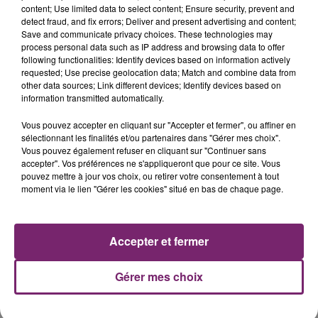
content; Use limited data to select content; Ensure security, prevent and
detect fraud, and fix errors; Deliver and present advertising and content;
Save and communicate privacy choices. These technologies may
process personal data such as IP address and browsing data to offer
following functionalities: Identify devices based on information actively
requested; Use precise geolocation data; Match and combine data from
other data sources; Link different devices; Identify devices based on
La Bulle - Guinguette éphémère
information transmitted automatically.
de Frelinghien !
Vous pouvez accepter en cliquant sur "Accepter et fermer", ou affiner en
sélectionnant les finalités et/ou partenaires dans "Gérer mes choix".
Vous pouvez également refuser en cliquant sur "Continuer sans
accepter". Vos préférences ne s'appliqueront que pour ce site. Vous
pouvez mettre à jour vos choix, ou retirer votre consentement à tout
moment via le lien "Gérer les cookies" situé en bas de chaque page.
éclipse solaire du 12 Août 2026
Accepter et fermer
Gérer mes choix
158 pompiers de la région sont
partis hier soir pour la Gironde