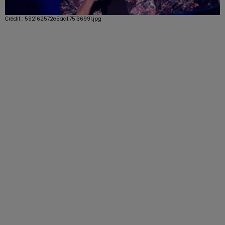
Crédit :
592162572e5ad1.75136991.jpg