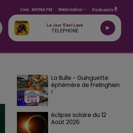
Live :
MONA FM
Webradios
Podcasts
Le Jour S'est Levé
TELEPHONE
La Bulle - Guinguette
éphémère de Frelinghien
!
éclipse solaire du 12
Août 2026