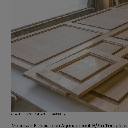
Crédit :
65379f04f41b73.08879808.jpg
Menuisier Ebéniste en Agencement H/F à Templeu