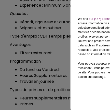
Expérience : Minimum 5 ans dans le domaine 
Qualités :
We and
our (447) partn
Réactif, rigoureux et autonome.
access information on a 
Soigneux et minutieux.
select personalised ad
statistics or combinatio
Type d'emploi : CDI, Temps plein, CDD
profiles to select person
Deliver and present adv
Avantages :
data such as IP address 
requested; Use precise g
Titre-restaurant
based on information tra
Programmation :
Vous pouvez accepter en 
mes choix". Vous pouvez
Du Lundi au Vendredi
ce site. Vous pouvez met
Heures Supplémentaires
bas de chaque page.
Travail en journée
Types de primes et de gratifications :
Heures supplémentaires majorées
Primes