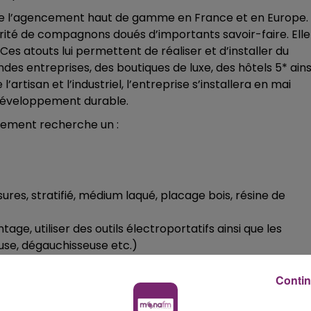
de l’agencement haut de gamme en France et en Europe.
rité de compagnons doués d’importants savoir-faire. Elle
es atouts lui permettent de réaliser et d’installer du
es entreprises, des boutiques de luxe, des hôtels 5* ains
rtisan et l’industriel, l’entreprise s’installera en mai
 développement durable.
cement recherche un :
res, stratifié, médium laqué, placage bois, résine de
e, utiliser des outils électroportatifs ainsi que les
euse, dégauchisseuse etc.)
Contin
r mesure.
ncement