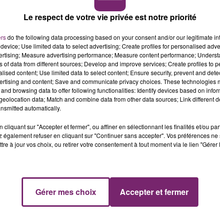
de l’agencement
Le respect de votre vie privée est notre priorité
ers
do the following data processing based on your consent and/or our legitimate int
device; Use limited data to select advertising; Create profiles for personalised adver
vertising; Measure advertising performance; Measure content performance; Unders
ns of data from different sources; Develop and improve services; Create profiles to 
alised content; Use limited data to select content; Ensure security, prevent and detect
ertising and content; Save and communicate privacy choices. These technologies
and browsing data to offer following functionalities: Identify devices based on infor
eolocation data; Match and combine data from other data sources; Link different de
nsmitted automatically.
cliquant sur "Accepter et fermer", ou affiner en sélectionnant les finalités et/ou pa
 également refuser en cliquant sur "Continuer sans accepter". Vos préférences ne 
tre à jour vos choix, ou retirer votre consentement à tout moment via le lien "Gérer 
Gérer mes choix
Accepter et fermer