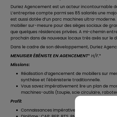
Duriez Agencement est un acteur incontournable 
L’entreprise compte parmi ses 85 salariés une majo
est aussi dotée d’un parc machines ultra-moderne. C
mobilier sur-mesure pour des sièges sociaux de grand
que quelques résidences privées. A mi-chemin entre l’a
prochain dans de nouveaux locaux très axés sur le
Dans le cadre de son développement, Duriez Agen
MENUISIER ÉBÉNISTE EN AGENCEMENT
*
H/F.
*
Missions:
Réalisation d’agencement de mobiliers sur mesu
synthèse et l'ébénisterie traditionnelle.
Vous savez impérativement lire un plan de montag
machines-outils (toupie, scie circulaire, rabot
Profil:
Connaissances impératives en agencement su
Diplôme : CAP, BEP, BTS, BMA Menuiserie Age