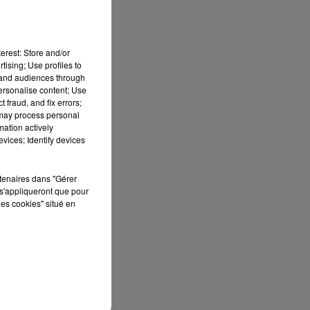
erest: Store and/or
tising; Use profiles to
tand audiences through
personalise content; Use
 fraud, and fix errors;
 may process personal
mation actively
vices; Identify devices
rtenaires dans "Gérer
s'appliqueront que pour
les cookies" situé en