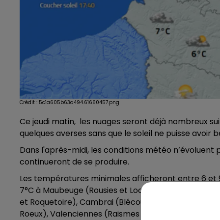
Crédit :
5c1a605b63a494.61660457.png
Ce jeudi matin, les nuages seront déjà nombreux suit
quelques averses sans que le soleil ne puisse avoi
Dans l'après-midi, les conditions météo n’évoluent 
continueront de se produire.
Les températures minimales afficheront entre 6 et 9
7°C à Maubeuge (Rousies et Locquignol), 9°C à Sain
et Roquetoire), Cambrai (Blécourt et Carnières) et Le
Roeux), Valenciennes (Raismes et Thiant) et Lille (