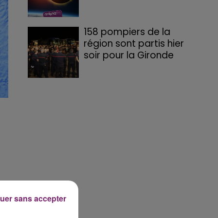
158 pompiers de la
région sont partis hier
soir pour la Gironde
e
uer sans accepter