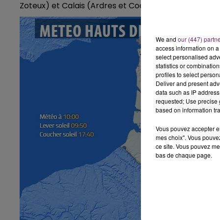
Zoteux) et Calais (Ardres et Coquelles).
We and
our (447) partn
access information on a 
select personalised ad
statistics or combinatio
profiles to select person
Deliver and present adv
data such as IP address 
requested; Use precise g
based on information tra
Vous pouvez accepter en 
mes choix". Vous pouvez
ce site. Vous pouvez met
bas de chaque page.