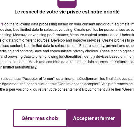
Le respect de votre vie privée est notre priorité
ers
do the following data processing based on your consent and/or our legitimate int
device; Use limited data to select advertising; Create profiles for personalised adver
vertising; Measure advertising performance; Measure content performance; Unders
ns of data from different sources; Develop and improve services; Create profiles to 
alised content; Use limited data to select content; Ensure security, prevent and detect
ertising and content; Save and communicate privacy choices. These technologies
and browsing data to offer following functionalities: Identify devices based on infor
eolocation data; Match and combine data from other data sources; Link different de
nsmitted automatically.
cliquant sur "Accepter et fermer", ou affiner en sélectionnant les finalités et/ou pa
 également refuser en cliquant sur "Continuer sans accepter". Vos préférences ne 
tre à jour vos choix, ou retirer votre consentement à tout moment via le lien "Gérer 
Gérer mes choix
Accepter et fermer