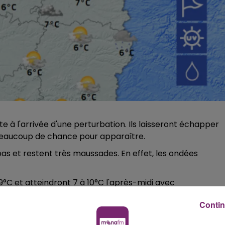
e à l'arrivée d'une perturbation. Ils laisseront échapper
r beaucoup de chance pour apparaître.
pas et restent très maussades. En effet, les ondées
°C et atteindront 7 à 10°C l'après-midi avec
t Pol (Pierremont et Ambrine), à Saint Omer (Longueness
Contin
ns (Barlin et Servins) ainsi qu'à Arras (Achicourt et
Fromelles et Bondues), et 10°C à Boulogne (Parenty et