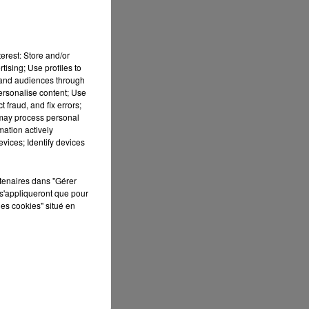
erest: Store and/or
tising; Use profiles to
tand audiences through
personalise content; Use
 fraud, and fix errors;
 may process personal
mation actively
vices; Identify devices
rtenaires dans "Gérer
s'appliqueront que pour
les cookies" situé en