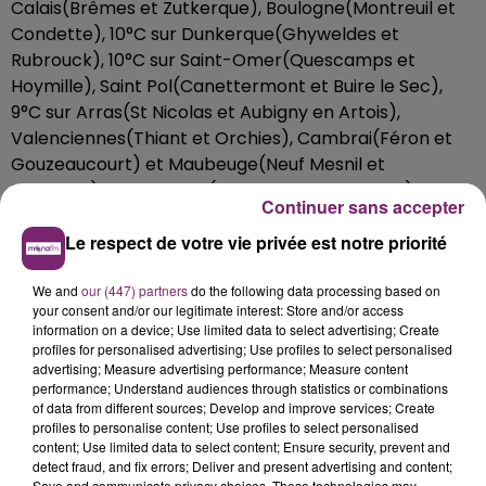
Calais(Brêmes et Zutkerque), Boulogne(Montreuil et
Condette), 10°C sur Dunkerque(Ghyweldes et
Rubrouck), 10°C sur Saint-Omer(Quescamps et
Hoymille), Saint Pol(Canettermont et Buire le Sec),
9°C sur Arras(St Nicolas et Aubigny en Artois),
Valenciennes(Thiant et Orchies), Cambrai(Féron et
Gouzeaucourt) et Maubeuge(Neuf Mesnil et
Haumont), 10°C sur Lille(Lannoy et Lambersart) et
Continuer sans accepter
Lens(Provin et Barlin). 10°C sur Amiens, 7°C Menin.
Le respect de votre vie privée est notre priorité
We and
our (447) partners
do the following data processing based on
your consent and/or our legitimate interest: Store and/or access
information on a device; Use limited data to select advertising; Create
profiles for personalised advertising; Use profiles to select personalised
advertising; Measure advertising performance; Measure content
performance; Understand audiences through statistics or combinations
of data from different sources; Develop and improve services; Create
profiles to personalise content; Use profiles to select personalised
content; Use limited data to select content; Ensure security, prevent and
detect fraud, and fix errors; Deliver and present advertising and content;
Save and communicate privacy choices. These technologies may