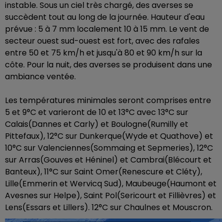
instable. Sous un ciel très chargé, des averses se
succèdent tout au long de la journée. Hauteur d'eau
prévue : 5 à 7 mm localement 10 à 15 mm. Le vent de
secteur ouest sud-ouest est fort, avec des rafales
entre 50 et 75 km/h et jusqu'à 80 et 90 km/h sur la
côte. Pour la nuit, des averses se produisent dans une
ambiance ventée.
Les températures minimales seront comprises entre
5 et 9°C et varieront de 10 et 13°C avec 13°C sur
Calais(Dannes et Carly) et Boulogne(Rumilly et
Pittefaux), 12°C sur Dunkerque(Wyde et Quathove) et
10°C sur Valenciennes(Sommaing et Sepmeries), 12°C
sur Arras(Gouves et Héninel) et Cambrai(Blécourt et
Banteux), 11°C sur Saint Omer(Renescure et Cléty),
Lille(Emmerin et Wervicq Sud), Maubeuge(Haumont et
Avesnes sur Helpe), Saint Pol(Sericourt et Fillièvres) et
Lens(Essars et Lillers). 12°C sur Chaulnes et Mouscron.