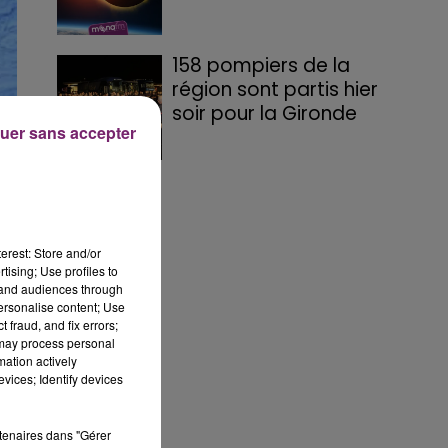
158 pompiers de la
région sont partis hier
soir pour la Gironde
uer sans accepter
erest: Store and/or
tising; Use profiles to
ée
tand audiences through
personalise content; Use
 fraud, and fix errors;
 may process personal
mation actively
vices; Identify devices
rtenaires dans "Gérer