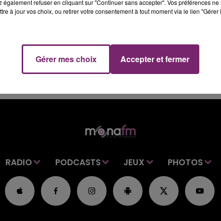
 également refuser en cliquant sur "Continuer sans accepter". Vos préférences ne 
t pas. Une importante couverture nuageuse continuera
tre à jour vos choix, ou retirer votre consentement à tout moment via le lien "Gérer 
ues flocons par endroits.
Gérer mes choix
Accepter et fermer
RADIO
PODCASTS
JEUX
PHOTOS