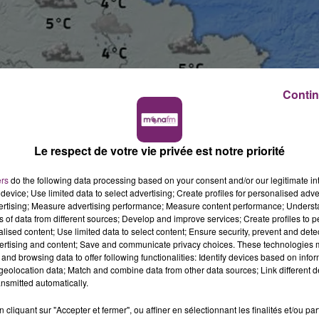
Contin
Le respect de votre vie privée est notre priorité
ers
do the following data processing based on your consent and/or our legitimate int
device; Use limited data to select advertising; Create profiles for personalised adver
 La grisaille sera dominante durant toute cette journ
vertising; Measure advertising performance; Measure content performance; Unders
ns of data from different sources; Develop and improve services; Create profiles to 
alised content; Use limited data to select content; Ensure security, prevent and detect
ment.
ertising and content; Save and communicate privacy choices. These technologies
and browsing data to offer following functionalities: Identify devices based on infor
a 2°C à Armentières, Seclin et Fâches Thumesnil et 4°C
eolocation data; Match and combine data from other data sources; Link different de
nsmitted automatically.
es 5°C.
cliquant sur "Accepter et fermer", ou affiner en sélectionnant les finalités et/ou pa