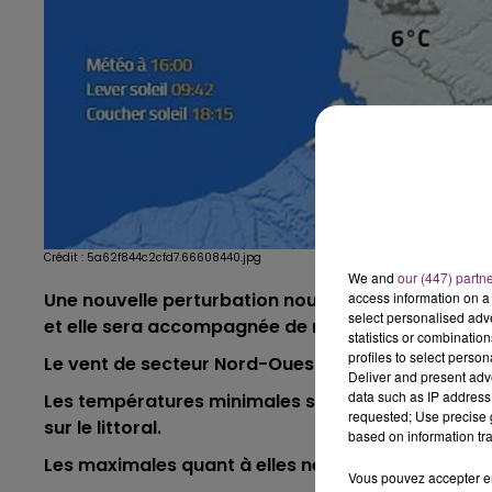
Crédit :
5a62f844c2cfd7.66608440.jpg
We and
our (447) partn
access information on a 
Une nouvelle perturbation nous aborde ce samedi.
select personalised ad
et elle sera accompagnée de nombreuses pluies.
statistics or combinatio
profiles to select person
Le vent de secteur Nord-Ouest soufflera modéré
Deliver and present adv
data such as IP address 
Les températures minimales seront froides. Il fer
requested; Use precise g
sur le littoral.
based on information tra
Les maximales quant à elles ne dépasseront pas l
Vous pouvez accepter en 