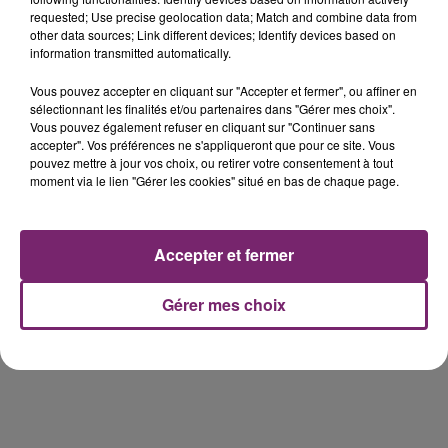
requested; Use precise geolocation data; Match and combine data from
other data sources; Link different devices; Identify devices based on
information transmitted automatically.
Vous pouvez accepter en cliquant sur "Accepter et fermer", ou affiner en
158 pompiers de la région sont
sélectionnant les finalités et/ou partenaires dans "Gérer mes choix".
partis hier soir pour la Gironde
Vous pouvez également refuser en cliquant sur "Continuer sans
accepter". Vos préférences ne s'appliqueront que pour ce site. Vous
pouvez mettre à jour vos choix, ou retirer votre consentement à tout
moment via le lien "Gérer les cookies" situé en bas de chaque page.
Accusé de violences sexistes et
Accepter et fermer
sexuelles, Gérard Darmon ne se...
Gérer mes choix