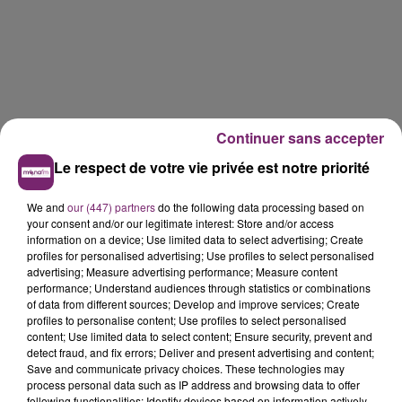
Continuer sans accepter
Le respect de votre vie privée est notre priorité
We and
our (447) partners
do the following data processing based on
your consent and/or our legitimate interest: Store and/or access
information on a device; Use limited data to select advertising; Create
profiles for personalised advertising; Use profiles to select personalised
advertising; Measure advertising performance; Measure content
performance; Understand audiences through statistics or combinations
of data from different sources; Develop and improve services; Create
profiles to personalise content; Use profiles to select personalised
content; Use limited data to select content; Ensure security, prevent and
detect fraud, and fix errors; Deliver and present advertising and content;
Save and communicate privacy choices. These technologies may
La Bulle - Guinguette éphémère
process personal data such as IP address and browsing data to offer
de Frelinghien !
following functionalities: Identify devices based on information actively