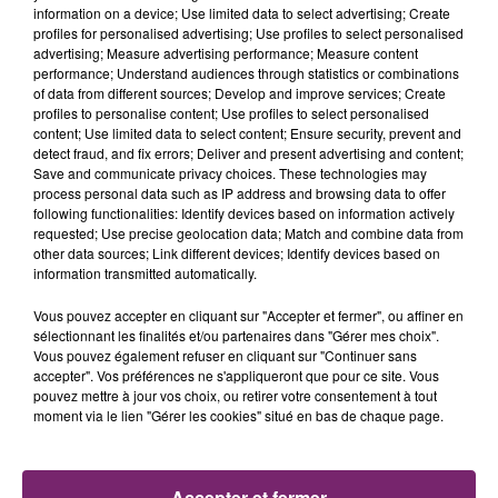
information on a device; Use limited data to select advertising; Create
profiles for personalised advertising; Use profiles to select personalised
advertising; Measure advertising performance; Measure content
performance; Understand audiences through statistics or combinations
of data from different sources; Develop and improve services; Create
profiles to personalise content; Use profiles to select personalised
content; Use limited data to select content; Ensure security, prevent and
detect fraud, and fix errors; Deliver and present advertising and content;
Save and communicate privacy choices. These technologies may
process personal data such as IP address and browsing data to offer
following functionalities: Identify devices based on information actively
requested; Use precise geolocation data; Match and combine data from
other data sources; Link different devices; Identify devices based on
information transmitted automatically.
Vous pouvez accepter en cliquant sur "Accepter et fermer", ou affiner en
sélectionnant les finalités et/ou partenaires dans "Gérer mes choix".
Vous pouvez également refuser en cliquant sur "Continuer sans
accepter". Vos préférences ne s'appliqueront que pour ce site. Vous
La Bulle - Guinguette éphémère
pouvez mettre à jour vos choix, ou retirer votre consentement à tout
moment via le lien "Gérer les cookies" situé en bas de chaque page.
de Frelinghien !
Accepter et fermer