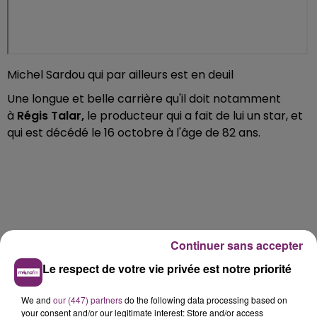
Michel Sardou qui par ailleurs est en deuil
Une longue et belle carrière qu'il doit notamment
à
Régis Talar,
le producteur qui a fait de lui un star, et
qui est décédé le 16 octobre à l'âge de 82 ans.
Continuer sans accepter
Le respect de votre vie privée est notre priorité
We and
our (447) partners
do the following data processing based on
your consent and/or our legitimate interest: Store and/or access