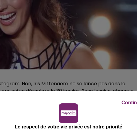
nstagram. Non, Iris Mittenaere ne se lance pas dans la
ers, qui se déroulera le 30 janvier. Pose lascive, cheveux
sur tous les fronts. D'ailleurs, selon les premiers sondage
Contin
é Sylvie Tellier, la présidente de la société Miss France su
public, en étant tout de même à la 9e place.
 savoir que la dernière Miss France à avoir reçu la couron
Le respect de votre vie privée est notre priorité
la ne décourage pas Iris Mittenaere qui continue de faire