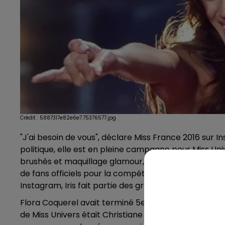
Crédit :
5887317e82e6e7.75376577.jpg
"J'ai besoin de vous", déclare Miss France 2016 sur I
politique, elle est en pleine campagne pour Miss Univ
brushés et maquillage glamour, Miss France 2016 est 
de fans officiels pour la compétions, comme l'a publi
Instagram, Iris fait partie des grandes favorites du 
Flora Coquerel avait terminé 5e en 2015. Mais il faut
de Miss Univers était Christiane Martel en 1953... Ce