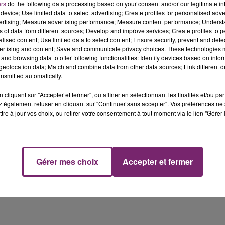
ficielles de la compétition, et des mots adressés à ses
ers
do the following data processing based on your consent and/or our legitimate int
device; Use limited data to select advertising; Create profiles for personalised adver
d voter. Depuis le 24 janvier, les internautes peuvent ains
vertising; Measure advertising performance; Measure content performance; Unders
ns of data from different sources; Develop and improve services; Create profiles to 
alised content; Use limited data to select content; Ensure security, prevent and detect
dans un appartement avec vue sur Central Park. On devien
ertising and content; Save and communicate privacy choices. These technologies
êterai mes études de dentiste pour un an, encore une fois",
and browsing data to offer following functionalities: Identify devices based on infor
r. Ce sera le 30 janvier qu'on découvrira la gagnante de
eolocation data; Match and combine data from other data sources; Link different de
nsmitted automatically.
cliquant sur "Accepter et fermer", ou affiner en sélectionnant les finalités et/ou pa
 également refuser en cliquant sur "Continuer sans accepter". Vos préférences ne 
tre à jour vos choix, ou retirer votre consentement à tout moment via le lien "Gérer 
Gérer mes choix
Accepter et fermer