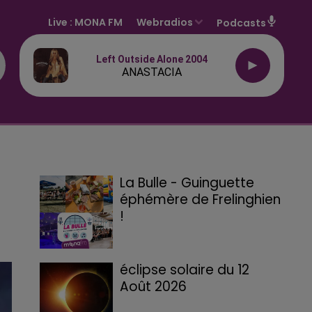
Live :
MONA FM
Webradios
Podcasts
Left Outside Alone 2004
ANASTACIA
La Bulle - Guinguette
éphémère de Frelinghien
!
éclipse solaire du 12
Août 2026