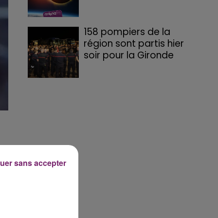
158 pompiers de la
région sont partis hier
soir pour la Gironde
s
uer sans accepter
r
ne