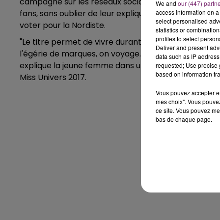
campagne sur les réseaux sociaux avec les photos of
We and
our (447) partn
access information on a 
fans, sans oublier de leur expliquer comment et quan
select personalised ad
voter pour la Nordiste.
statistics or combinatio
profiles to select person
"Le titre permet de vivre durant un an à New York 
Deliver and present adv
l'égérie de marques, on voyage. Si je suis élue, j'arr
data such as IP address 
explique la jeune femme dans un entretien à Télé Sta
requested; Use precise g
based on information tra
Miss Univers 2017.
Vous pouvez accepter en 
mes choix". Vous pouvez
ce site. Vous pouvez met
bas de chaque page.