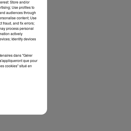
erest: Store and/or
tising; Use profiles to
i
tand audiences through
personalise content; Use
 fraud, and fix errors;
t
 may process personal
mation actively
vices; Identify devices
rtenaires dans "Gérer
s'appliqueront que pour
les cookies" situé en